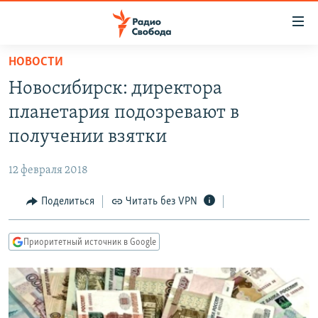
Ссылки
для
упрощенного
НОВОСТИ
ПРОГРАММЫ
доступа
Новосибирск: директора
ПОДКАСТЫ
Вернуться
планетария подозревают в
к
АВТОРСКИЕ ПРОЕКТЫ
получении взятки
основному
ЦИТАТЫ СВОБОДЫ
содержанию
12 февраля 2018
Вернутся
МНЕНИЯ
к
Поделиться
Читать без VPN
КУЛЬТУРА
главной
навигации
IDEL.РЕАЛИИ
Приоритетный источник в Google
Вернутся
КАВКАЗ.РЕАЛИИ
к
СЕВЕР.РЕАЛИИ
поиску
СИБИРЬ.РЕАЛИИ