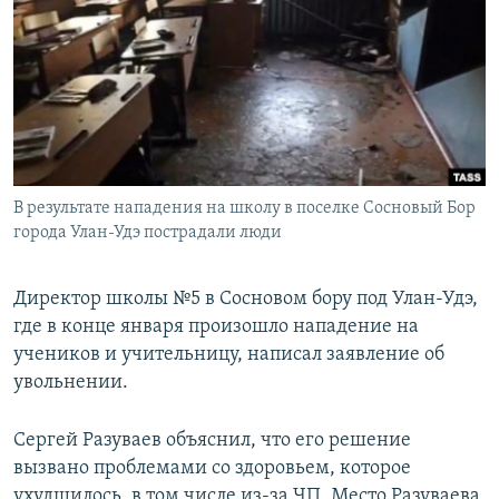
РАСПИСАНИЕ ВЕЩАНИЯ
ПОДПИШИТЕСЬ НА РАССЫЛКУ
СОЦИАЛЬНЫЕ СЕТИ
В результате нападения на школу в поселке Сосновый Бор
города Улан-Удэ пострадали люди
Все сайты РСЕ/РС
Директор школы №5 в Сосновом бору под Улан-Удэ,
где в конце января произошло нападение на
учеников и учительницу, написал заявление об
увольнении.
Сергей Разуваев объяснил, что его решение
вызвано проблемами со здоровьем, которое
ухудшилось, в том числе из-за ЧП. Место Разуваева