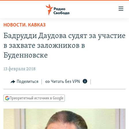
Ссылки
для
упрощенного
НОВОСТИ. КАВКАЗ
ПРОГРАММЫ
доступа
Бадрудди Даудова судят за участие
ПОДКАСТЫ
Вернуться
в захвате заложников в
к
АВТОРСКИЕ ПРОЕКТЫ
Буденновске
основному
ЦИТАТЫ СВОБОДЫ
содержанию
13 февраля 2018
Вернутся
МНЕНИЯ
к
Поделиться
Читать без VPN
КУЛЬТУРА
главной
навигации
IDEL.РЕАЛИИ
Приоритетный источник в Google
Вернутся
КАВКАЗ.РЕАЛИИ
к
СЕВЕР.РЕАЛИИ
поиску
СИБИРЬ.РЕАЛИИ