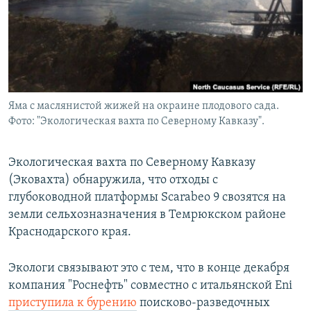
РАСПИСАНИЕ ВЕЩАНИЯ
ПОДПИШИТЕСЬ НА РАССЫЛКУ
СОЦИАЛЬНЫЕ СЕТИ
Яма с маслянистой жижей на окраине плодового сада.
Фото: "Экологическая вахта по Северному Кавказу".
Экологическая вахта по Северному Кавказу
Все сайты РСЕ/РС
(Эковахта) обнаружила, что отходы с
глубоководной платформы Scarabeo 9 свозятся на
земли сельхозназначения в Темрюкском районе
Краснодарского края.
Экологи связывают это с тем, что в конце декабря
компания "Роснефть" совместно с итальянской Eni
приступила к бурению
поисково-разведочных