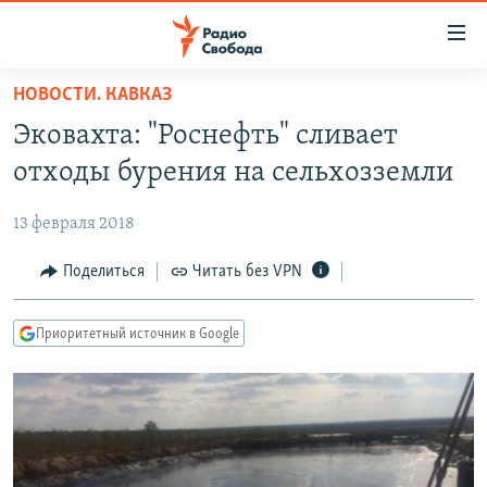
Ссылки
для
упрощенного
НОВОСТИ. КАВКАЗ
ПРОГРАММЫ
доступа
Эковахта: "Роснефть" сливает
ПОДКАСТЫ
Вернуться
отходы бурения на сельхозземли
к
АВТОРСКИЕ ПРОЕКТЫ
основному
13 февраля 2018
ЦИТАТЫ СВОБОДЫ
содержанию
Вернутся
МНЕНИЯ
Поделиться
Читать без VPN
к
КУЛЬТУРА
главной
Приоритетный источник в Google
навигации
IDEL.РЕАЛИИ
Вернутся
КАВКАЗ.РЕАЛИИ
к
СЕВЕР.РЕАЛИИ
поиску
СИБИРЬ.РЕАЛИИ