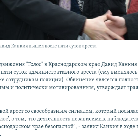
авид Канкия вышел после пяти суток ареста
движения "Голос" в Краснодарском крае Давид Канкия
е пяти суток административного ареста (ему вменялось
е сотрудникам полиции). Обвинение является полнос
ным и политически мотивированным, утверждает гр
свой арест со своеобразным сигналом, который посылае
ос', о том, что деятельность независимых наблюдател
аснодарском крае безопасной", - заявил Канкия в ходе 
.