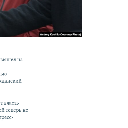
 вышел на
тью
ажданский
т власть
ей теперь не
пресс-