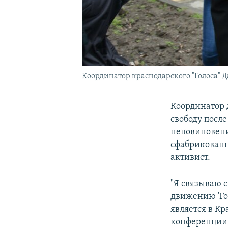
Координатор краснодарского "Голоса" Д
Координатор 
свободу посл
неповиновени
сфабрикован
активист.
"Я связываю 
движению 'Гол
является в Кр
конференции