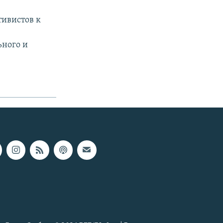
тивистов к
ьного и