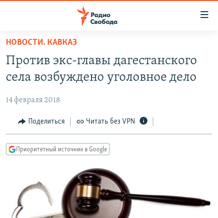
Ссылки
для
упрощенного
НОВОСТИ. КАВКАЗ
ПРОГРАММЫ
доступа
Против экс-главы дагестанского
ПОДКАСТЫ
Вернуться
села возбуждено уголовное дело
к
АВТОРСКИЕ ПРОЕКТЫ
основному
14 февраля 2018
ЦИТАТЫ СВОБОДЫ
содержанию
Вернутся
МНЕНИЯ
Поделиться
Читать без VPN
к
КУЛЬТУРА
главной
Приоритетный источник в Google
навигации
IDEL.РЕАЛИИ
Вернутся
КАВКАЗ.РЕАЛИИ
к
СЕВЕР.РЕАЛИИ
поиску
СИБИРЬ.РЕАЛИИ