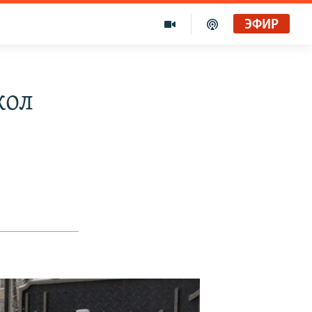
ЭФИР
кол