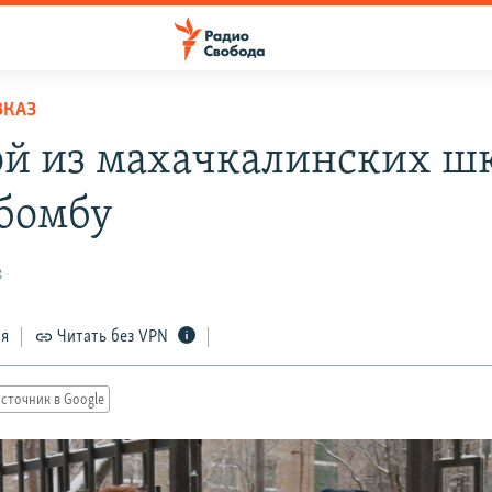
ВКАЗ
ой из махачкалинских ш
бомбу
8
ся
Читать без VPN
сточник в Google