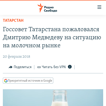
Ссылки
для
упрощенного
ТАТАРСТАН
ПРОГРАММЫ
доступа
Госсовет Татарстана пожаловался
ПОДКАСТЫ
Вернуться
Дмитрию Медведеву на ситуацию
к
АВТОРСКИЕ ПРОЕКТЫ
на молочном рынке
основному
ЦИТАТЫ СВОБОДЫ
содержанию
20 февраля 2018
Вернутся
МНЕНИЯ
к
Поделиться
Читать без VPN
КУЛЬТУРА
главной
навигации
IDEL.РЕАЛИИ
Приоритетный источник в Google
Вернутся
КАВКАЗ.РЕАЛИИ
к
СЕВЕР.РЕАЛИИ
поиску
СИБИРЬ.РЕАЛИИ