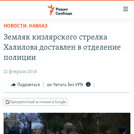
Ссылки
для
упрощенного
НОВОСТИ. КАВКАЗ
ПРОГРАММЫ
доступа
Земляк кизлярского стрелка
ПОДКАСТЫ
Вернуться
Халилова доставлен в отделение
к
АВТОРСКИЕ ПРОЕКТЫ
полиции
основному
ЦИТАТЫ СВОБОДЫ
содержанию
21 февраля 2018
Вернутся
МНЕНИЯ
к
Поделиться
Читать без VPN
КУЛЬТУРА
главной
навигации
IDEL.РЕАЛИИ
Приоритетный источник в Google
Вернутся
КАВКАЗ.РЕАЛИИ
к
СЕВЕР.РЕАЛИИ
поиску
СИБИРЬ.РЕАЛИИ