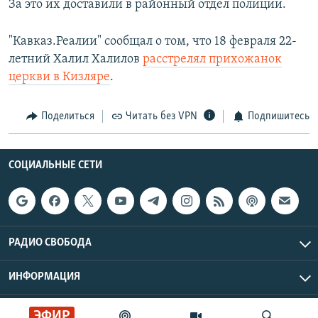
За это их доставили в районный отдел полиции.
"Кавказ.Реалии" сообщал о том, что 18 февраля 22-
летний Халил Халилов
расстрелял прихожанок
церкви в Кизляре
.
Поделиться
Читать без VPN
Подпишитесь
СОЦИАЛЬНЫЕ СЕТИ
РАДИО СВОБОДА
ИНФОРМАЦИЯ
ЭФИР
Радио Свобода © 2026 RFE/RL, Inc. | Все права защищены.