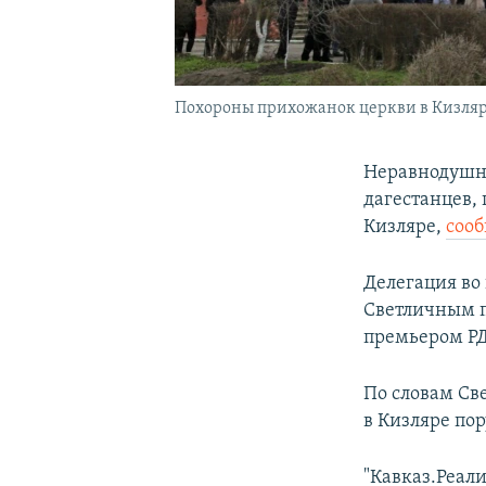
Похороны прихожанок церкви в Кизляре
Неравнодушн
дагестанцев, 
Кизляре,
соо
Делегация во
Светличным п
премьером Р
По словам Св
в Кизляре по
"Кавказ.Реали