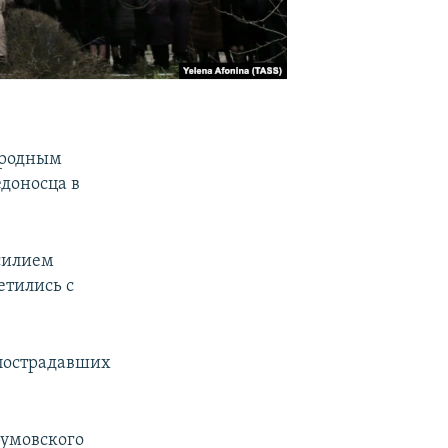
 родным
едоносца в
силием
етились с
 пострадавших
румовского