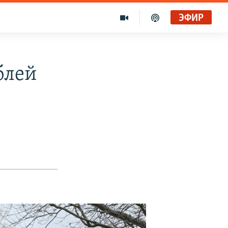
ЭФИР
блей