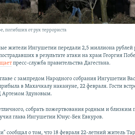
, погибших от рук террориста
ые жители Ингушетии передали 2,5 миллиона рублей
пострадавших в результате атаки на храм Георгия Поб
бщает
пресс-служба правительства Дагестана.
 главе с зампредом Народного собрания Ингушетии Ва
рибыла в Махачкалу накануне, 22 февраля. Гости встр
Д Артемом Здуновым.
етличного, собрать пожертвования родным и близким
ручил глава Ингушетии Юнус-Бек Евкуров.
и" сообщал о том, что 18 февраля 22-летний житель Та