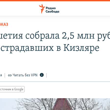
ВКАЗ
етия собрала 2,5 млн ру
острадавших в Кизляре
8
ся
Читать без VPN
сточник в Google