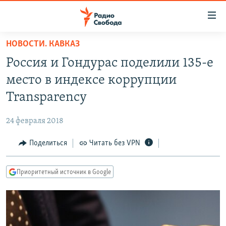
Ссылки
для
упрощенного
НОВОСТИ. КАВКАЗ
ПРОГРАММЫ
доступа
Россия и Гондурас поделили 135-е
ПОДКАСТЫ
Вернуться
место в индексе коррупции
к
АВТОРСКИЕ ПРОЕКТЫ
Transparency
основному
ЦИТАТЫ СВОБОДЫ
содержанию
24 февраля 2018
Вернутся
МНЕНИЯ
к
Поделиться
Читать без VPN
КУЛЬТУРА
главной
навигации
IDEL.РЕАЛИИ
Приоритетный источник в Google
Вернутся
КАВКАЗ.РЕАЛИИ
к
СЕВЕР.РЕАЛИИ
поиску
СИБИРЬ.РЕАЛИИ