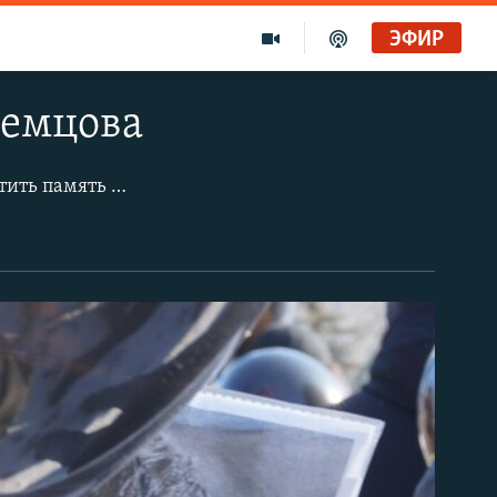
ЭФИР
Немцова
ьшой Москворецкий мост, где был убит Борис Немцов, в Немцов Мост".