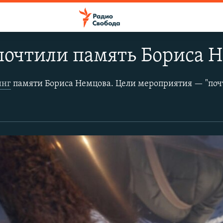
почтили память Бориса 
инг
памяти Бориса Немцова. ​Цели мероприятия — "почтить память выдающегося публичного политика Бориса Немцова, убитого три года назад", "выразить наше недоверие неэффективной работе следственных органов в поисках заказчика этого преступления, "поддержать инициативу переименовать Бол