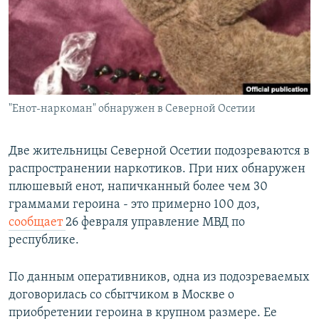
РАСПИСАНИЕ ВЕЩАНИЯ
ПОДПИШИТЕСЬ НА РАССЫЛКУ
СОЦИАЛЬНЫЕ СЕТИ
"Енот-наркоман" обнаружен в Северной Осетии
Две жительницы Северной Осетии подозреваются в
распространении наркотиков. При них обнаружен
Все сайты РСЕ/РС
плюшевый енот, напичканный более чем 30
граммами героина - это примерно 100 доз,
сообщает
26 февраля управление МВД по
республике.
По данным оперативников, одна из подозреваемых
договорилась со сбытчиком в Москве о
приобретении героина в крупном размере. Ее