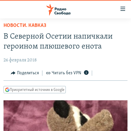
Ссылки
для
упрощенного
НОВОСТИ. КАВКАЗ
ПРОГРАММЫ
доступа
В Северной Осетии напичкали
ПОДКАСТЫ
Вернуться
героином плюшевого енота
к
АВТОРСКИЕ ПРОЕКТЫ
основному
26 февраля 2018
ЦИТАТЫ СВОБОДЫ
содержанию
Вернутся
МНЕНИЯ
Поделиться
Читать без VPN
к
КУЛЬТУРА
главной
Приоритетный источник в Google
навигации
IDEL.РЕАЛИИ
Вернутся
КАВКАЗ.РЕАЛИИ
к
СЕВЕР.РЕАЛИИ
поиску
СИБИРЬ.РЕАЛИИ