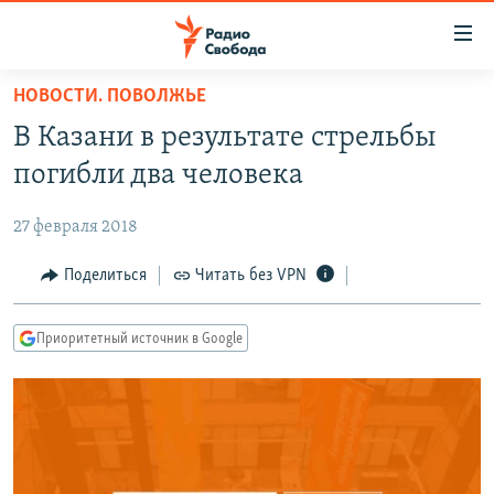
Ссылки
для
упрощенного
НОВОСТИ. ПОВОЛЖЬЕ
ПРОГРАММЫ
доступа
В Казани в результате стрельбы
ПОДКАСТЫ
Вернуться
погибли два человека
к
АВТОРСКИЕ ПРОЕКТЫ
основному
27 февраля 2018
ЦИТАТЫ СВОБОДЫ
содержанию
Вернутся
МНЕНИЯ
Поделиться
Читать без VPN
к
КУЛЬТУРА
главной
Приоритетный источник в Google
навигации
IDEL.РЕАЛИИ
Вернутся
КАВКАЗ.РЕАЛИИ
к
СЕВЕР.РЕАЛИИ
поиску
СИБИРЬ.РЕАЛИИ