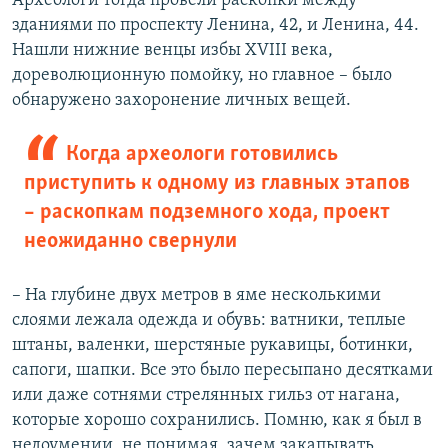
Археологи тогда провели раскопки между
зданиями по проспекту Ленина, 42, и Ленина, 44.
Нашли нижние венцы избы ХVIII века,
дореволюционную помойку, но главное – было
обнаружено захоронение личных вещей.
Когда археологи готовились
приступить к одному из главных этапов
– раскопкам подземного хода, проект
неожиданно свернули
– На глубине двух метров в яме несколькими
слоями лежала одежда и обувь: ватники, теплые
штаны, валенки, шерстяные рукавицы, ботинки,
сапоги, шапки. Все это было пересыпано десятками
или даже сотнями стрелянных гильз от нагана,
которые хорошо сохранились. Помню, как я был в
недоумении, не понимая, зачем закапывать