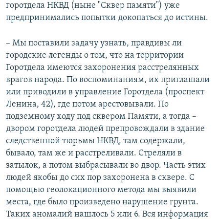
горотдела НКВД (ныне "Сквер памяти") уже
предпринимались попытки докопаться до истины.
– Мы поставили задачу узнать, правдивы ли
городские легенды о том, что на территории
Горотдела имеются захоронения расстрелянных
врагов народа. По воспоминаниям, их приглашали
или приводили в управление Горотдела (проспект
Ленина, 42), где потом арестовывали. По
подземному ходу под сквером Памяти, а тогда –
двором горотдела людей препровождали в здание
следственной тюрьмы НКВД, там содержали,
бывало, там же и расстреливали. Стреляли в
затылок, а потом выбрасывали во двор. Часть этих
людей якобы до сих пор захоронена в сквере. С
помощью геолокационного метода мы выявили
места, где было произведено нарушение грунта.
Таких аномалий нашлось 5 или 6. Вся информация