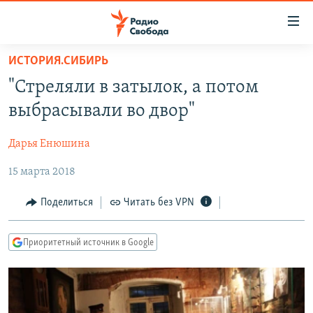
Ссылки
для
упрощенного
ИСТОРИЯ.СИБИРЬ
ПРОГРАММЫ
доступа
"Стреляли в затылок, а потом
ПОДКАСТЫ
Вернуться
выбрасывали во двор"
к
АВТОРСКИЕ ПРОЕКТЫ
основному
Дарья Енюшина
ЦИТАТЫ СВОБОДЫ
содержанию
Вернутся
15 марта 2018
МНЕНИЯ
к
КУЛЬТУРА
Поделиться
Читать без VPN
главной
навигации
IDEL.РЕАЛИИ
Вернутся
Приоритетный источник в Google
КАВКАЗ.РЕАЛИИ
к
СЕВЕР.РЕАЛИИ
поиску
СИБИРЬ.РЕАЛИИ