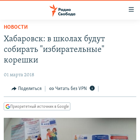
Ссылки
для
упрощенного
НОВОСТИ
ПРОГРАММЫ
доступа
Хабаровск: в школах будут
ПОДКАСТЫ
Вернуться
собирать "избирательные"
к
АВТОРСКИЕ ПРОЕКТЫ
корешки
основному
ЦИТАТЫ СВОБОДЫ
содержанию
01 марта 2018
Вернутся
МНЕНИЯ
к
Поделиться
Читать без VPN
КУЛЬТУРА
главной
навигации
IDEL.РЕАЛИИ
Приоритетный источник в Google
Вернутся
КАВКАЗ.РЕАЛИИ
к
СЕВЕР.РЕАЛИИ
поиску
СИБИРЬ.РЕАЛИИ