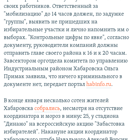
своих работников. Ответственный за
"мобилизацию" до 14 часов должен, по задумке
"группы", выявить не пришедших на
избирательные участки и лично напомнить им о
выборах. "Контрольные цифры по явке", согласно
документу, руководители компаний должны
отправить главе своего района к 16 и к 20 часам.
Завсектором орготдела комитета по управлению
Индустриальным районом Хабаровска Ольга
Примак заявила, что ничего криминального в
документе нет, передает портал
habinfo.ru
.
В конце января несколько сотен жителей
Хабаровска
собрались
, несмотря на отсутствие
координатора и мороз в минус 25, у стадиона
"Динамо" на всероссийскую акцию "Забастовка
избирателей". Накануне акции координатор
хабаровского штаба Навального Алексей Ворсин