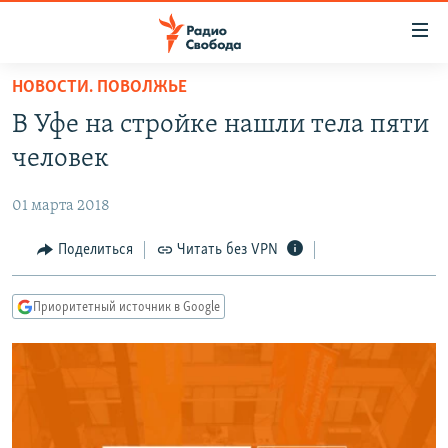
Ссылки
для
упрощенного
НОВОСТИ. ПОВОЛЖЬЕ
ПРОГРАММЫ
доступа
В Уфе на стройке нашли тела пяти
ПОДКАСТЫ
Вернуться
человек
к
АВТОРСКИЕ ПРОЕКТЫ
основному
01 марта 2018
ЦИТАТЫ СВОБОДЫ
содержанию
Вернутся
МНЕНИЯ
Поделиться
Читать без VPN
к
КУЛЬТУРА
главной
Приоритетный источник в Google
навигации
IDEL.РЕАЛИИ
Вернутся
КАВКАЗ.РЕАЛИИ
к
СЕВЕР.РЕАЛИИ
поиску
СИБИРЬ.РЕАЛИИ