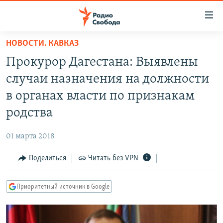
Ссылки
для
упрощенного
НОВОСТИ. КАВКАЗ
ПРОГРАММЫ
доступа
Прокурор Дагестана: Выявлены
ПОДКАСТЫ
Вернуться
случаи назначения на должности
к
АВТОРСКИЕ ПРОЕКТЫ
в органах власти по признакам
основному
ЦИТАТЫ СВОБОДЫ
содержанию
родства
Вернутся
МНЕНИЯ
к
01 марта 2018
КУЛЬТУРА
главной
Поделиться
Читать без VPN
навигации
IDEL.РЕАЛИИ
Вернутся
КАВКАЗ.РЕАЛИИ
к
Приоритетный источник в Google
СЕВЕР.РЕАЛИИ
поиску
СИБИРЬ.РЕАЛИИ