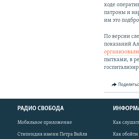
ходе операти
патроны и на
им это подбр
По версии сл
показаний Ал
организовали
пытками, в р
госпитализир
Поделить
РАДИО СВОБОДА
ИНФОРМ
Мобильное приложение
Как слушат
СОЦИАЛЬНЫЕ СЕТИ
Стипендия имени Петра Вайля
Как обойти