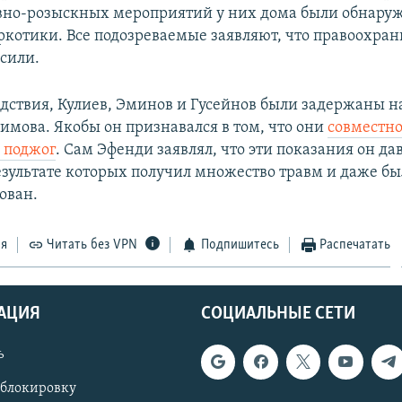
вно-розыскных мероприятий у них дома были обнару
ркотики. Все подозреваемые заявляют, что правоохра
осили.
едствия, Кулиев, Эминов и Гусейнов были задержаны н
имова. Якобы он признавался в том, что они
совместн
 поджог
. Сам Эфенди заявлял, что эти показания он да
езультате которых получил множество травм и даже бы
ован.
ся
Читать без VPN
Подпишитесь
Распечатать
АЦИЯ
СОЦИАЛЬНЫЕ СЕТИ
ь
 блокировку