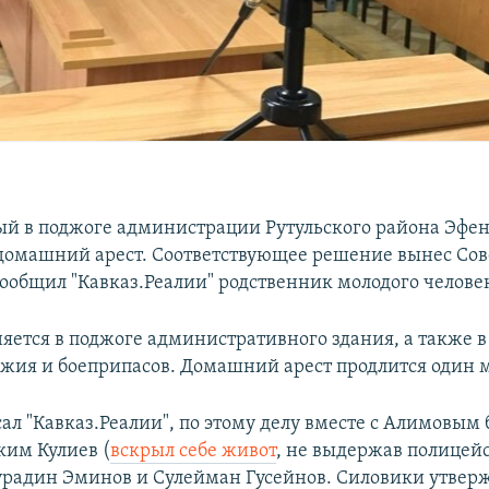
й в поджоге администрации Рутульского района Эфе
домашний арест. Соответствующее решение вынес Сов
ообщил "Кавказ.Реалии" родственник молодого челове
яется в поджоге административного здания, а также 
жия и боеприпасов. Домашний арест продлится один м
ал "Кавказ.Реалии", по этому делу вместе с Алимовым
им Кулиев (
вскрыл себе живот
, не выдержав полицей
Мурадин Эминов и Сулейман Гусейнов. Силовики утверж