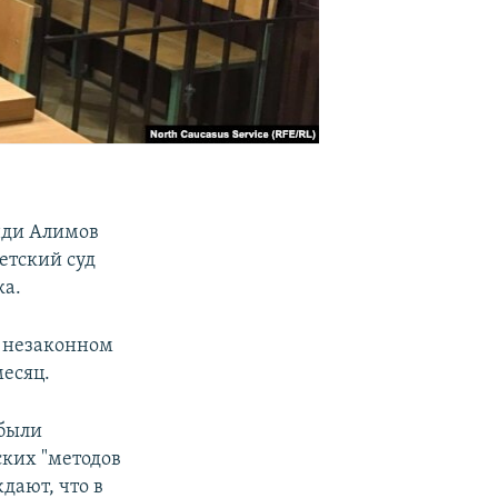
нди Алимов
етский суд
ка.
в незаконном
есяц.
 были
ских "методов
дают, что в