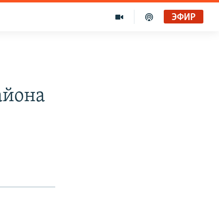
ЭФИР
айона