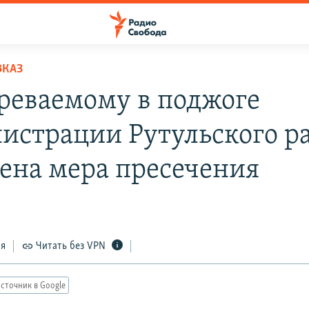
ВКАЗ
реваемому в поджоге
истрации Рутульского р
ена мера пресечения
ся
Читать без VPN
сточник в Google