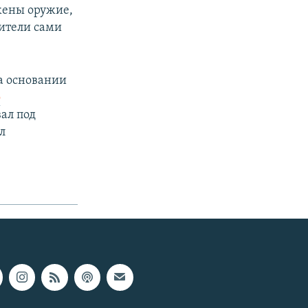
жены оружие,
нители сами
а основании
о
вал под
л