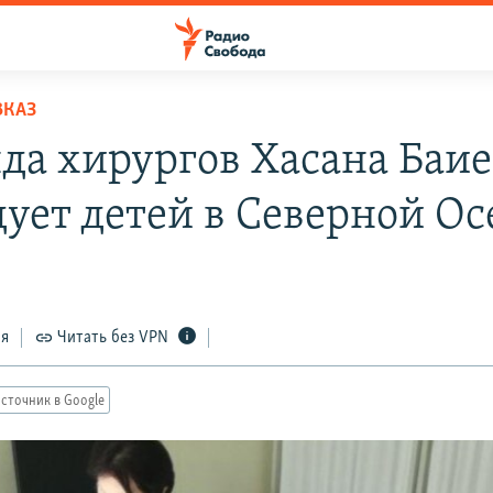
ВКАЗ
да хирургов Хасана Баие
дует детей в Северной О
ся
Читать без VPN
сточник в Google