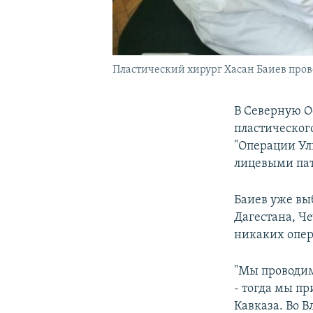
Пластический хирург Хасан Баиев пров
В Северную О
пластическог
"Операции Ул
лицевыми пат
Баиев уже вы
Дагестана, Ч
никаких опер
"Мы проводим 
- тогда мы пр
Кавказа. Во 