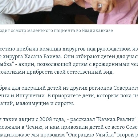
одит осмотр маленького пациента во Владикавказе
сетию прибыла команда хирургов под руководством из
о хирурга Хасана Баиева. Они отбирают детей для учас
ыбка" - акции, позволяющей детям с врожденными че
ологиями прибрести свой естественный вид.
брал для операций детей из других регионов Северного
ечни и Ингушетии. В приоритете дети, которым пока н
аций, малоимущие и сироты.
такие акции с 2008 года, - рассказал "Кавказ.Реалии"
иезжали в Чечню, и нам привозили детей со всего Сев
Владикавказе мы проводим "Операцию Улыбка" второй р