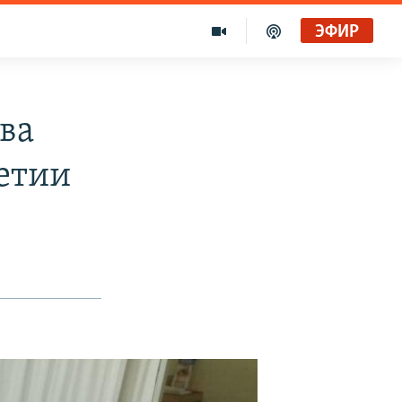
ЭФИР
ва
сетии