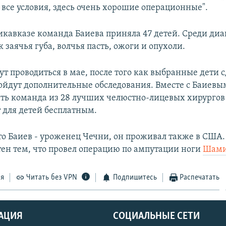
ь все условия, здесь очень хорошие операционные".
дикавказе команда Баиева приняла 47 детей. Среди диа
 заячья губа, волчья пасть, ожоги и опухоли.
т проводиться в мае, после того как выбранные дети с
ойдут дополнительные обследования. Вместе с Баиевы
ить команда из 28 лучших челюстно-лицевых хирургов 
т для детей бесплатным.
о Баиев - уроженец Чечни, он проживал также в США. 
стен тем, что провел операцию по ампутации ноги
Шами
ся
Читать без VPN
Подпишитесь
Распечатать
АЦИЯ
СОЦИАЛЬНЫЕ СЕТИ