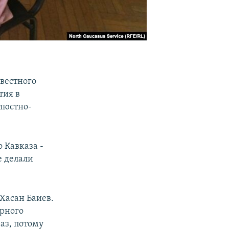
вестного
тия в
люстно-
 Кавказа -
е делали
 Хасан Баиев.
ерного
аз, потому