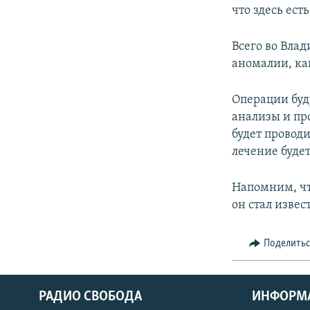
что здесь ест
Всего во Вла
аномалии, как
Операции буду
анализы и пр
будет провод
лечение буде
Напомним, чт
он стал изве
Поделить
РАДИО СВОБОДА
ИНФОРМ