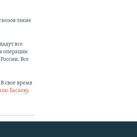
гнозов такие
дадут все
м операции
России. Все
В свое время
лю Басаеву
.