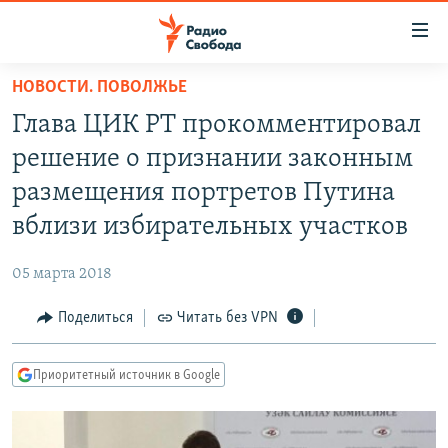
Ссылки
для
упрощенного
НОВОСТИ. ПОВОЛЖЬЕ
ПРОГРАММЫ
доступа
Глава ЦИК РТ прокомментировал
ПОДКАСТЫ
Вернуться
решение о признании законным
к
АВТОРСКИЕ ПРОЕКТЫ
размещения портретов Путина
основному
ЦИТАТЫ СВОБОДЫ
содержанию
вблизи избирательных участков
Вернутся
МНЕНИЯ
к
05 марта 2018
КУЛЬТУРА
главной
Поделиться
Читать без VPN
навигации
IDEL.РЕАЛИИ
Вернутся
КАВКАЗ.РЕАЛИИ
к
Приоритетный источник в Google
СЕВЕР.РЕАЛИИ
поиску
СИБИРЬ.РЕАЛИИ