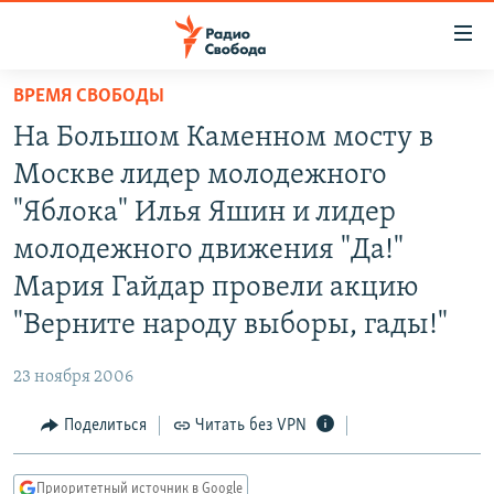
Ссылки
для
упрощенного
ВРЕМЯ СВОБОДЫ
ПРОГРАММЫ
доступа
На Большом Каменном мосту в
ПОДКАСТЫ
Вернуться
Москве лидер молодежного
к
АВТОРСКИЕ ПРОЕКТЫ
"Яблока" Илья Яшин и лидер
основному
ЦИТАТЫ СВОБОДЫ
содержанию
молодежного движения "Да!"
Вернутся
МНЕНИЯ
Мария Гайдар провели акцию
к
КУЛЬТУРА
"Верните народу выборы, гады!"
главной
навигации
IDEL.РЕАЛИИ
23 ноября 2006
Вернутся
КАВКАЗ.РЕАЛИИ
к
Поделиться
Читать без VPN
СЕВЕР.РЕАЛИИ
поиску
СИБИРЬ.РЕАЛИИ
Приоритетный источник в Google