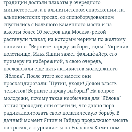
традиции достали плакаты у очередного
министерства, а в альпинистском снаряжении, на
альпинистских тросах, со спецоборудованием
спустились с Большого Каменного моста и на
высоты более 10 метров над Москва-рекой
растянули плакат, на которым черным по желтому
написано: "Верните народу выборы, гады!" Укрепив
полотнище, Илья Яшин зажег фальшфайер, его
примеру на набережной, в свою очередь,
последовали еще пять активистов молодежного
"Яблока". После этого все вместе они
проскандировали: "Путин, уходи! Долой власть
чекистов! Верните народу выборы!" На вопрос
молодежи, почему такая необычная для "Яблока"
акция проходит, они ответили, что давно пора
радикализировать свою политическую борьбу. В
данный момент Яшин и Гайдар продолжают висеть
на тросах, а журналисты на Большом Каменном