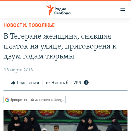
Ссылки
для
упрощенного
НОВОСТИ. ПОВОЛЖЬЕ
ПРОГРАММЫ
доступа
В Тегеране женщина, снявшая
ПОДКАСТЫ
Вернуться
платок на улице, приговорена к
к
АВТОРСКИЕ ПРОЕКТЫ
двум годам тюрьмы
основному
ЦИТАТЫ СВОБОДЫ
содержанию
08 марта 2018
Вернутся
МНЕНИЯ
к
Поделиться
Читать без VPN
КУЛЬТУРА
главной
навигации
IDEL.РЕАЛИИ
Приоритетный источник в Google
Вернутся
КАВКАЗ.РЕАЛИИ
к
СЕВЕР.РЕАЛИИ
поиску
СИБИРЬ.РЕАЛИИ