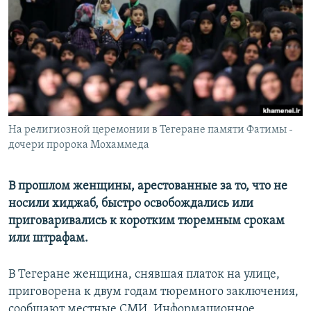
РАСПИСАНИЕ ВЕЩАНИЯ
ПОДПИШИТЕСЬ НА РАССЫЛКУ
СОЦИАЛЬНЫЕ СЕТИ
На религиозной церемонии в Тегеране памяти Фатимы -
дочери пророка Мохаммеда
Все сайты РСЕ/РС
В прошлом женщины, арестованные за то, что не
носили хиджаб, быстро освобождались или
приговаривались к коротким тюремным срокам
или штрафам.
В Тегеране женщина, снявшая платок на улице,
приговорена к двум годам тюремного заключения,
сообщают местные СМИ. Информационное