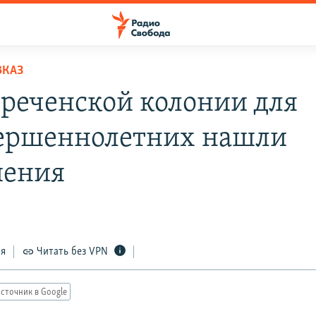
ВКАЗ
ореченской колонии для
ершеннолетних нашли
шения
ся
Читать без VPN
сточник в Google