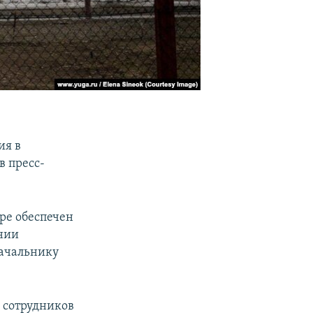
ия в
в пресс-
ре обеспечен
нии
начальнику
 сотрудников