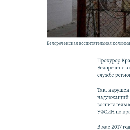
Белореченская воспитательная колони
Прокурор Кра
Белореченско
службе регио
Так, нарушен
надлежащий н
воспитательн
УФСИН по кра
В мае 2017 г