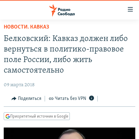
Ссылки
для
упрощенного
НОВОСТИ. КАВКАЗ
ПРОГРАММЫ
доступа
Белковский: Кавказ должен либо
ПОДКАСТЫ
Вернуться
вернуться в политико-правовое
к
АВТОРСКИЕ ПРОЕКТЫ
поле России, либо жить
основному
ЦИТАТЫ СВОБОДЫ
содержанию
самостоятельно
Вернутся
МНЕНИЯ
к
09 марта 2018
КУЛЬТУРА
главной
Поделиться
Читать без VPN
навигации
IDEL.РЕАЛИИ
Вернутся
КАВКАЗ.РЕАЛИИ
к
Приоритетный источник в Google
СЕВЕР.РЕАЛИИ
поиску
СИБИРЬ.РЕАЛИИ