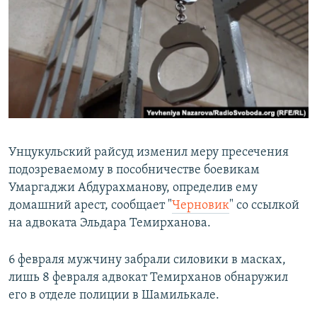
РАСПИСАНИЕ ВЕЩАНИЯ
ПОДПИШИТЕСЬ НА РАССЫЛКУ
СОЦИАЛЬНЫЕ СЕТИ
Унцукульский райсуд изменил меру пресечения
подозреваемому в пособничестве боевикам
Все сайты РСЕ/РС
Умаргаджи Абдурахманову, определив ему
домашний арест, сообщает "
Черновик
" со ссылкой
на адвоката Эльдара Темирханова.
6 февраля мужчину забрали силовики в масках,
лишь 8 февраля адвокат Темирханов обнаружил
его в отделе полиции в Шамилькале.