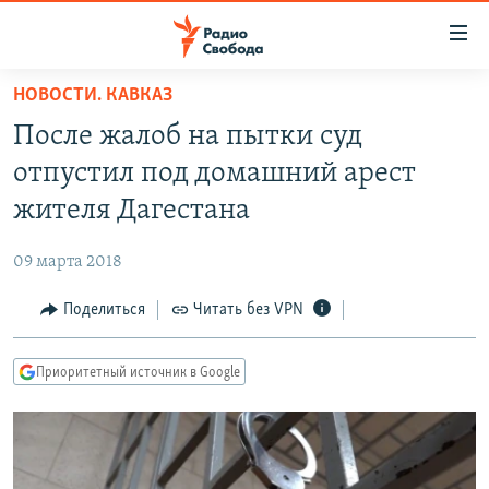
Ссылки
для
упрощенного
НОВОСТИ. КАВКАЗ
ПРОГРАММЫ
доступа
После жалоб на пытки суд
ПОДКАСТЫ
Вернуться
отпустил под домашний арест
к
АВТОРСКИЕ ПРОЕКТЫ
жителя Дагестана
основному
ЦИТАТЫ СВОБОДЫ
содержанию
09 марта 2018
Вернутся
МНЕНИЯ
к
Поделиться
Читать без VPN
КУЛЬТУРА
главной
навигации
IDEL.РЕАЛИИ
Приоритетный источник в Google
Вернутся
КАВКАЗ.РЕАЛИИ
к
СЕВЕР.РЕАЛИИ
поиску
СИБИРЬ.РЕАЛИИ