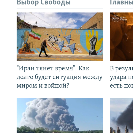
Выбор Свободы
Главны
"Иран тянет время". Как
В резул
долго будет ситуация между
удара п
миром и войной?
есть п