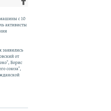
 машины с 10
очь активисты
ения
х заявились
овский от
око", Борис
го союза",
ажданской