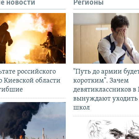
е новости
Регионы
ьтате российского
"Путь до армии буде
о Киевской области
коротким". Зачем
огибшие
девятиклассников в 
вынуждают уходить
школ