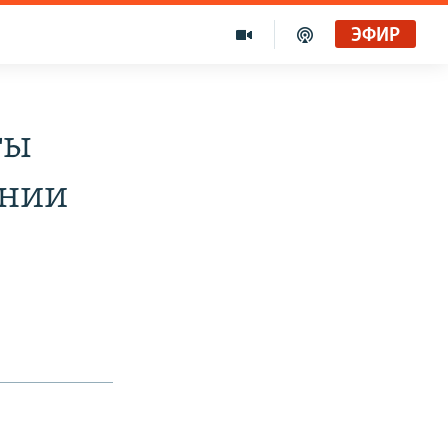
ЭФИР
ты
ении