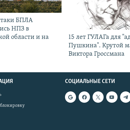
 атаки БПЛА
ись НПЗ в
кой области и на
15 лет ГУЛАГа для "а
Пушкина". Крутой 
Виктора Гроссмана
АЦИЯ
СОЦИАЛЬНЫЕ СЕТИ
ь
 блокировку