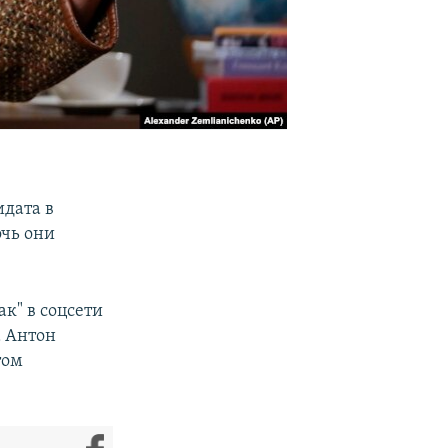
дата в
очь они
к" в соцсети
а Антон
том