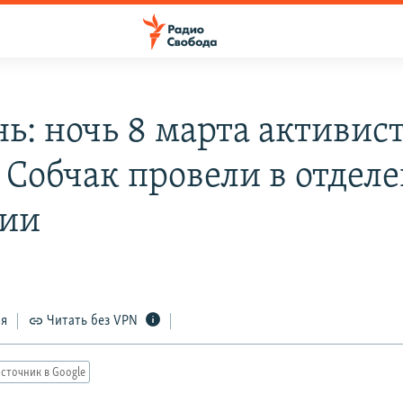
ь: ночь 8 марта активис
 Собчак провели в отдел
ии
ся
Читать без VPN
сточник в Google