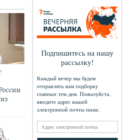
т
России
 из