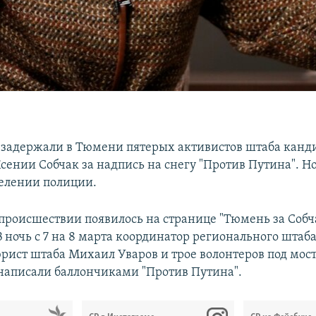
задержали в Тюмени пятерых активистов штаба канди
сении Собчак за надпись на снегу "Против Путина". Н
делении полиции.
происшествии появилось на странице "Тюмень за Собча
В ночь с 7 на 8 марта координатор регионального штаб
рист штаба Михаил Уваров и трое волонтеров под мос
аписали баллончиками "Против Путина".