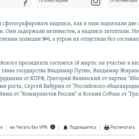
СР в Инстаграме
СР на Фейсбуке
и сфотографировать надпись, как к ним подъехали две
. Они задержали активистов, а надпись затоптали. Н
елении полиции №6, а утром их отпустили без составл
ского президента состоятся 18 марта: на участие в ни
глава государства Владимир Путин, Владимир Жирин
Грудинин от КПРФ, Григорий Явлинский от партии "Ябл
ии роста, Сергей Бабурин от "Российского общенародно
кин от "Коммунистов России" и Ксения Собчак от "Гр
.
ся
Читать без VPN
Подпишитесь
Распечатать