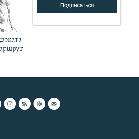
двоката
маршрут