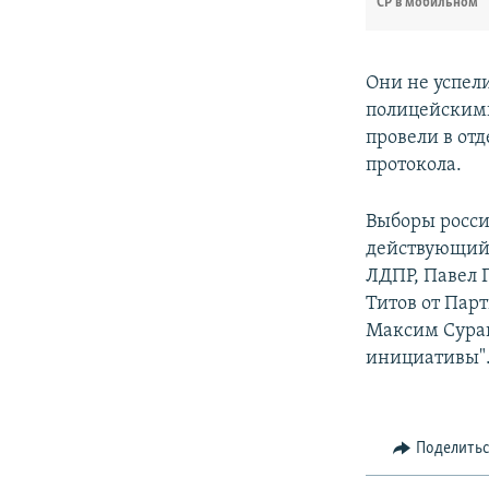
СР в мобильном
Они не успел
полицейскими
провели в отд
протокола.
Выборы россий
действующий 
ЛДПР, Павел 
Титов от Парт
Максим Сурай
инициативы"
Поделить