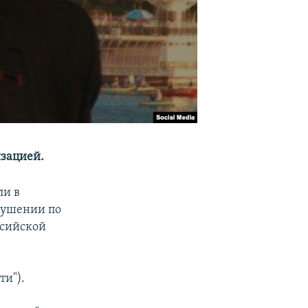
изацией.
ли в
рушении по
ссийской
ти").