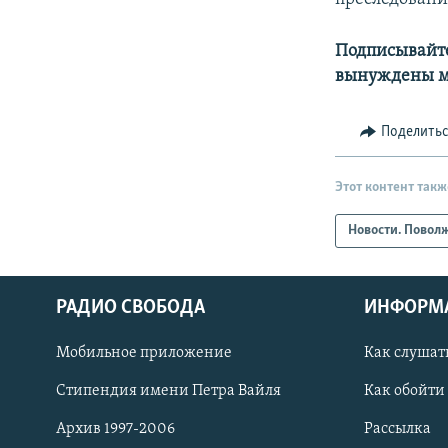
Подписывайте
вынуждены м
Поделить
Этот контент такж
Новости. Повол
РАДИО СВОБОДА
ИНФОРМ
Мобильное приложение
Как слушат
СОЦИАЛЬНЫЕ СЕТИ
Стипендия имени Петра Вайля
Как обойти
Архив 1997-2006
Рассылка