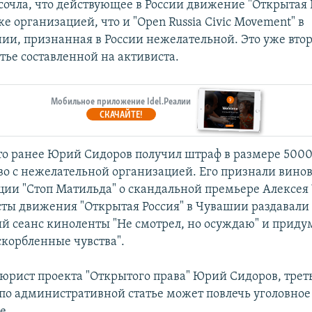
сочла, что действующее в России движение "Открытая 
же организацией, что и "Open Russia Civic Movement" в
ии, признанная в России нежелательной. Это уже вто
тье составленной на активиста.
Мобильное приложение Idel.Реалии
СКАЧАЙТЕ!
о ранее Юрий Сидоров получил штраф в размере 5000
во с нежелательной организацией. Его признали вино
кции "Стоп Матильда" о скандальной премьере Алексея
сты движения "Открытая Россия" в Чувашии раздавали
 сеанс киноленты "Не смотрел, но осуждаю" и прид
скорбленные чувства".
 юрист проекта "Открытого права" Юрий Сидоров, трет
по административной статье может повлечь уголовное
е.