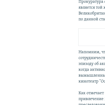
Прокуратура 
является той 
Великобритан
по данной ста
Напомним, чт
сотрудничест
эпизоду об а
когда активи
вымышленный
кинотеатр "О
Как отмечает
привлечение 
преследовани