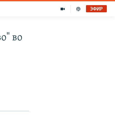
ЭФИР
о" во