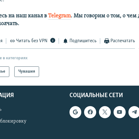
сь на наш канал в
Telegram
. Мы говорим о том, о чем
олчать.
ся
Читать без VPN
Подпишитесь
Распечатать
е в категориях
жье
Чувашия
АЦИЯ
СОЦИАЛЬНЫЕ СЕТИ
ь
 блокировку