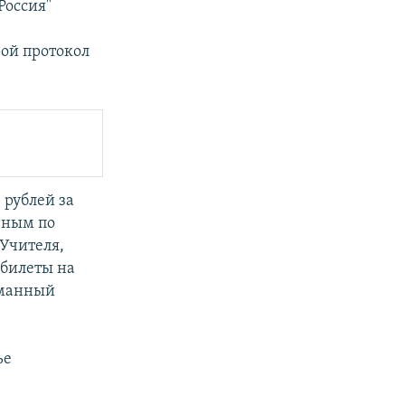
Россия"
рой протокол
 рублей за
вным по
 Учителя,
 билеты на
уманный
ье