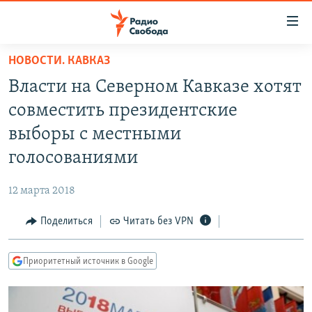
Ссылки
для
упрощенного
НОВОСТИ. КАВКАЗ
ПРОГРАММЫ
доступа
Власти на Северном Кавказе хотят
ПОДКАСТЫ
Вернуться
совместить президентские
к
АВТОРСКИЕ ПРОЕКТЫ
выборы с местными
основному
ЦИТАТЫ СВОБОДЫ
содержанию
голосованиями
Вернутся
МНЕНИЯ
к
12 марта 2018
КУЛЬТУРА
главной
Поделиться
Читать без VPN
навигации
IDEL.РЕАЛИИ
Вернутся
КАВКАЗ.РЕАЛИИ
к
Приоритетный источник в Google
СЕВЕР.РЕАЛИИ
поиску
СИБИРЬ.РЕАЛИИ