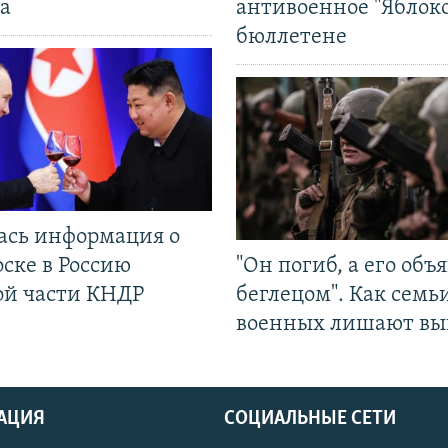
а
антивоенное "Яблоко
бюллетене
ась информация о
ске в Россию
"Он погиб, а его объ
ой части КНДР
беглецом". Как семь
военных лишают вы
АЦИЯ
СОЦИАЛЬНЫЕ СЕТИ