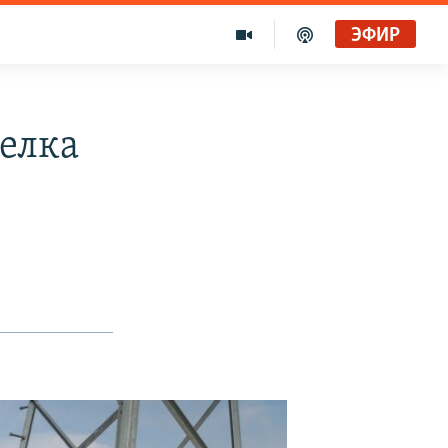
ЭФИР
селка