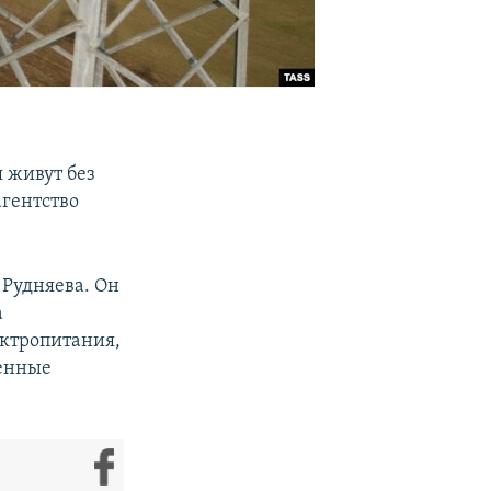
я живут без
агентство
 Рудняева. Он
а
ектропитания,
венные