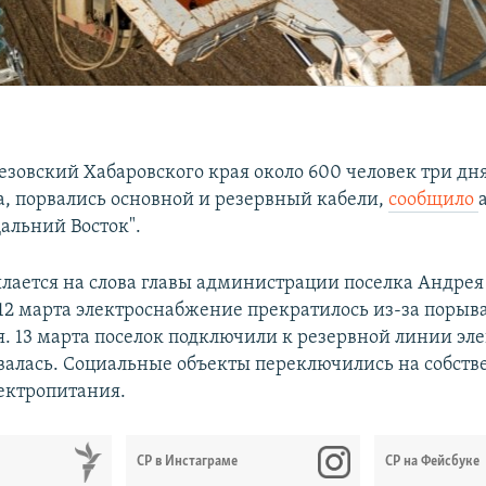
езовский Хабаровского края около 600 человек три дн
а, порвались основной и резервный кабели,
сообщило
альний Восток".
ылается на слова главы администрации поселка Андрея
 12 марта электроснабжение прекратилось из-за порыв
я. 13 марта поселок подключили к резервной линии эл
рвалась. Социальные объекты переключились на собст
ектропитания.
СР в Инстаграме
СР на Фейсбуке