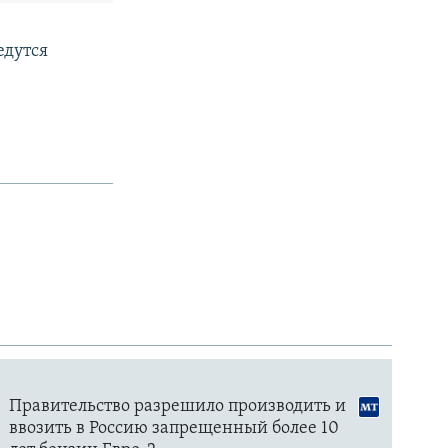
едутся