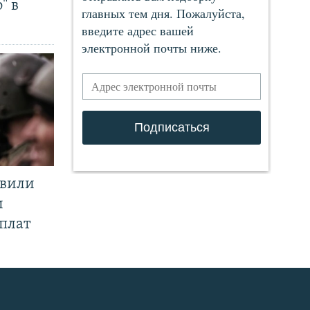
" в
явили
и
плат