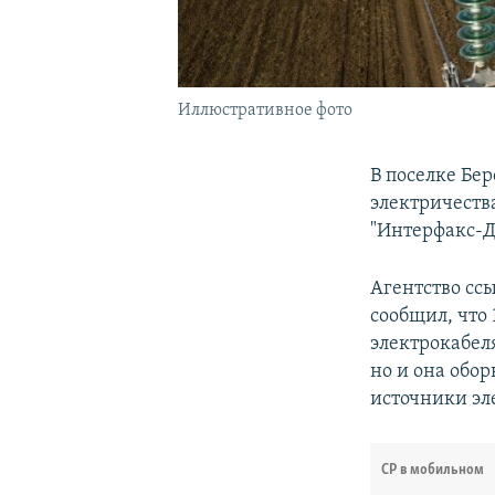
Иллюстративное фото
В поселке Бер
электричеств
"Интерфакс-Д
Агентство сс
сообщил, что
электрокабел
но и она обо
источники эл
СР в мобильном