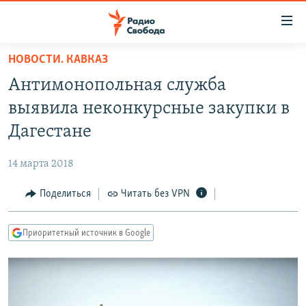
Ссылки
для
упрощенного
НОВОСТИ. КАВКАЗ
ПРОГРАММЫ
доступа
Антимонопольная служба
ПОДКАСТЫ
Вернуться
выявила неконкурсные закупки в
к
АВТОРСКИЕ ПРОЕКТЫ
Дагестане
основному
ЦИТАТЫ СВОБОДЫ
содержанию
14 марта 2018
Вернутся
МНЕНИЯ
к
Поделиться
Читать без VPN
КУЛЬТУРА
главной
навигации
IDEL.РЕАЛИИ
Приоритетный источник в Google
Вернутся
КАВКАЗ.РЕАЛИИ
к
СЕВЕР.РЕАЛИИ
поиску
СИБИРЬ.РЕАЛИИ