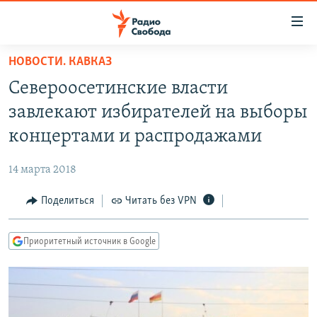
Ссылки
для
упрощенного
НОВОСТИ. КАВКАЗ
ПРОГРАММЫ
доступа
Североосетинские власти
ПОДКАСТЫ
Вернуться
завлекают избирателей на выборы
к
АВТОРСКИЕ ПРОЕКТЫ
концертами и распродажами
основному
ЦИТАТЫ СВОБОДЫ
содержанию
14 марта 2018
Вернутся
МНЕНИЯ
к
Поделиться
Читать без VPN
КУЛЬТУРА
главной
навигации
IDEL.РЕАЛИИ
Приоритетный источник в Google
Вернутся
КАВКАЗ.РЕАЛИИ
к
СЕВЕР.РЕАЛИИ
поиску
СИБИРЬ.РЕАЛИИ