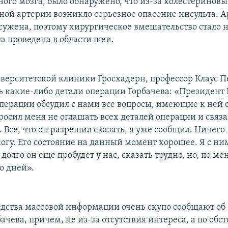
вного мозга, было обнаружено, что из-за холестеринов
нной артерии возникло серьезное опасение инсульта. 
сужена, поэтому хирургическое вмешательство стало
а проведена в области шеи.
верситетской клиники Гросхадерн, профессор Клаус П
ть какие-либо детали операции Горбачева: «Президент 
перации обсудил с нами все вопросы, имеющие к ней
росил меня не оглашать всех деталей операции и связ
. Все, что он разрешил сказать, я уже сообщил. Ничего
могу. Его состояние на данный момент хорошее. Я с ни
долго он еще пробудет у нас, сказать трудно, но, по м
о дней».
дства массовой информации очень скупо сообщают об
чева, причем, не из-за отсутствия интереса, а по обс