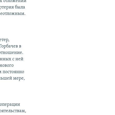
ых отложений
Артерия была
 неотложным.
етер,
Горбачев в
 отношение.
анных с ней
 нового
м постоянно
еньшей мере,
 операции
тоятельствам,