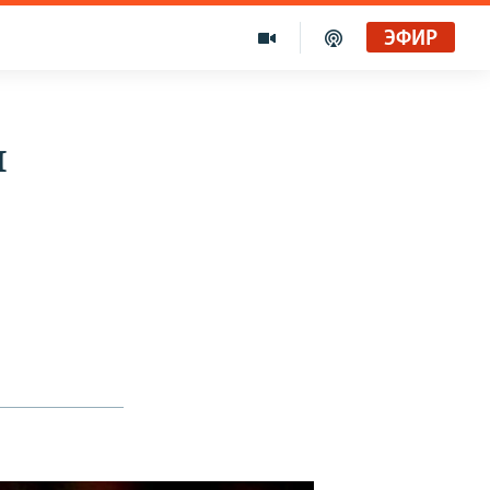
ЭФИР
я