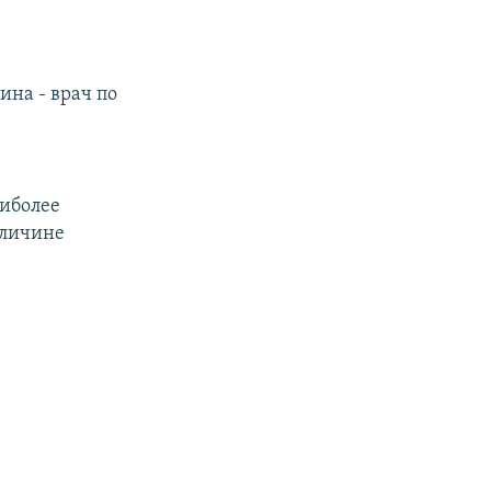
ина - врач по
аиболее
еличине