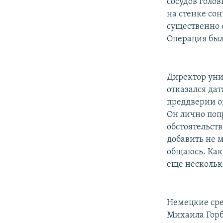
сосудов голо
на стенке со
существенно 
Операция был
Директор уни
отказался да
преддверии о
Он лично поп
обстоятельств
добавить не 
общаюсь. Как 
еще нескольк
Немецкие сре
Михаила Горба