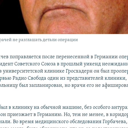
рачей не разглашать детали операции
чев поправляется после перенесенной в Германии опе
дент Советского Союза в прошлый уикенд неожиданн
в университетской клинике Гросхадерн он был проопе
ервью Радио Свобода один из представителей клиники,
больницу был запланирован, но врачи его не афиширов
был в клинику на обычной машине, без особого антура
 он приезжает в Германию. Но, тем не менее, в коридор
нали. Во время медицинского обследования Горбачева,