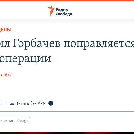
ДЕЛЫ
л Горбачев поправляетс
 операции
нхайм
ся
Читать без VPN
сточник в Google