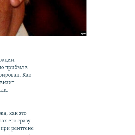
рации.
о прибыл в
рирован. Как
 визит
али.
жа, как это
ах его сразу
 при рентгене