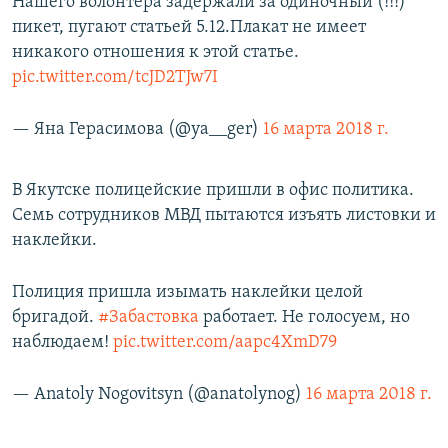
Нашего волонтера задержали за одиночный (!!!)
пикет, пугают статьей 5.12.Плакат не имеет
никакого отношения к этой статье.
pic.twitter.com/tcJD2TJw7I
— Яна Герасимова (@ya__ger)
16 марта 2018 г.
В Якутске полицейские пришли в офис политика.
Семь сотрудников МВД пытаются изъять листовки и
наклейки.
Полиция пришла изымать наклейки целой
бригадой.
#Забастовка
работает. Не голосуем, но
наблюдаем!
pic.twitter.com/aapc4XmD79
— Anatoly Nogovitsyn (@anatolynog)
16 марта 2018 г.