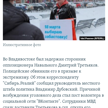
РАСПИСАНИЕ ВЕЩАНИЯ
ПОДПИШИТЕСЬ НА РАССЫЛКУ
СОЦИАЛЬНЫЕ СЕТИ
Иллюстративное фото
Все сайты РСЕ/РС
Во Владивостоке был задержан сторонник
оппозиционера Навального Дмитрий Третьяков.
Полицейские обвинили его в призыве к
экстремизму. Об этом корреспонденту
"Сибирь.Реалий" сообщил руководитель местного
штаба политика Владимир Дубовский. Причиной
возбуждения уголовного дела стал пост волонтера в
социальной сети "ВКонтакте". Сотрудники МВД
сразу доставили Третьякова в суд, откуда его