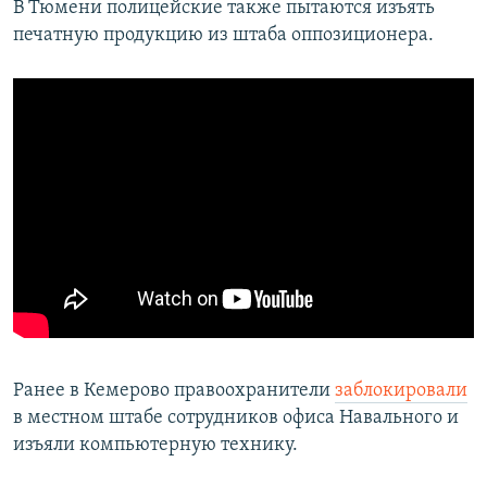
В Тюмени полицейские также пытаются изъять
печатную продукцию из штаба оппозиционера.
Ранее в Кемерово правоохранители
заблокировали
в местном штабе сотрудников офиса Навального и
изъяли компьютерную технику.