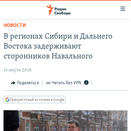
Ссылки
для
упрощенного
НОВОСТИ
ПРОГРАММЫ
доступа
В регионах Сибири и Дальнего
ПОДКАСТЫ
Вернуться
Востока задерживают
к
АВТОРСКИЕ ПРОЕКТЫ
сторонников Навального
основному
ЦИТАТЫ СВОБОДЫ
содержанию
16 марта 2018
Вернутся
МНЕНИЯ
к
Поделиться
Читать без VPN
КУЛЬТУРА
главной
навигации
IDEL.РЕАЛИИ
Приоритетный источник в Google
Вернутся
КАВКАЗ.РЕАЛИИ
к
СЕВЕР.РЕАЛИИ
поиску
СИБИРЬ.РЕАЛИИ