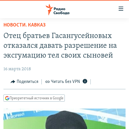
Ссылки
для
упрощенного
НОВОСТИ. КАВКАЗ
ПРОГРАММЫ
доступа
Отец братьев Гасангусейновых
ПОДКАСТЫ
Вернуться
отказался давать разрешение на
к
АВТОРСКИЕ ПРОЕКТЫ
эксгумацию тел своих сыновей
основному
ЦИТАТЫ СВОБОДЫ
содержанию
16 марта 2018
Вернутся
МНЕНИЯ
к
Поделиться
Читать без VPN
КУЛЬТУРА
главной
навигации
IDEL.РЕАЛИИ
Приоритетный источник в Google
Вернутся
КАВКАЗ.РЕАЛИИ
к
СЕВЕР.РЕАЛИИ
поиску
СИБИРЬ.РЕАЛИИ