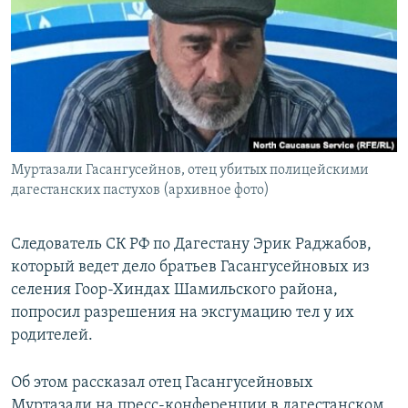
РАСПИСАНИЕ ВЕЩАНИЯ
ПОДПИШИТЕСЬ НА РАССЫЛКУ
СОЦИАЛЬНЫЕ СЕТИ
Муртазали Гасангусейнов, отец убитых полицейскими
дагестанских пастухов (архивное фото)
Все сайты РСЕ/РС
Следователь СК РФ по Дагестану Эрик Раджабов,
который ведет дело братьев Гасангусейновых из
селения Гоор-Хиндах Шамильского района,
попросил разрешения на эксгумацию тел у их
родителей.
Об этом рассказал отец Гасангусейновых
Муртазали на пресс-конференции в дагестанском