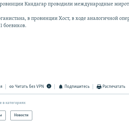
провинции Кандагар проводили международные мирот
фганистана, в провинции Хост, в ходе аналогичной оп
11 боевиков.
ся
Читать без VPN
Подпишитесь
Распечатать
е в категориях
ы
Новости