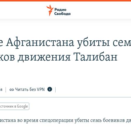
е Афганистана убиты се
ков движения Талибан
ся
Читать без VPN
сточник в Google
истана во время спецоперации убиты семь боевиков 