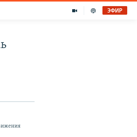
ЭФИР
мь
движения