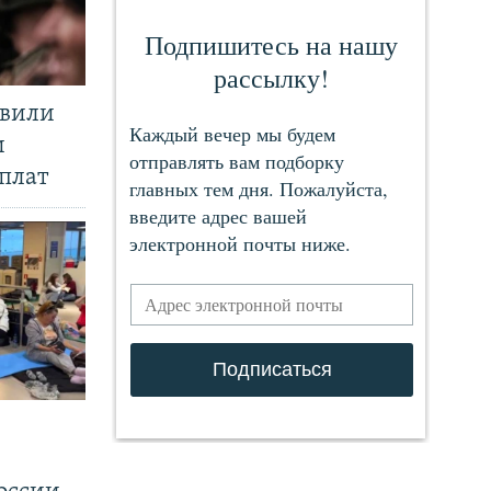
явили
и
плат
.