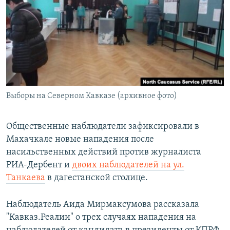
РАСПИСАНИЕ ВЕЩАНИЯ
ПОДПИШИТЕСЬ НА РАССЫЛКУ
СОЦИАЛЬНЫЕ СЕТИ
Выборы на Северном Кавказе (архивное фото)
Все сайты РСЕ/РС
Общественные наблюдатели зафиксировали в
Махачкале новые нападения после
насильственных действий против журналиста
РИА-Дербент и
двоих наблюдателей на ул.
Танкаева
в дагестанской столице.
Наблюдатель Аида Мирмаксумова рассказала
"Кавказ.Реалии" о трех случаях нападения на