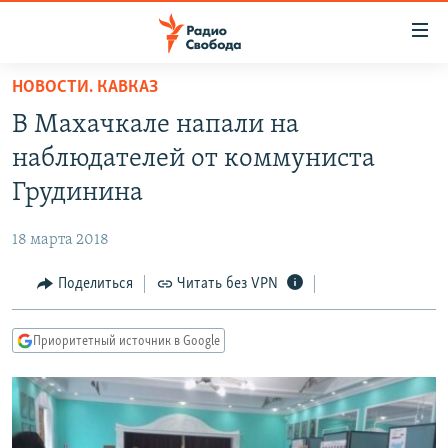
Ссылки
для
упрощенного
НОВОСТИ. КАВКАЗ
ПРОГРАММЫ
доступа
В Махачкале напали на
ПОДКАСТЫ
Вернуться
наблюдателей от коммуниста
к
АВТОРСКИЕ ПРОЕКТЫ
Грудинина
основному
ЦИТАТЫ СВОБОДЫ
содержанию
18 марта 2018
Вернутся
МНЕНИЯ
к
Поделиться
Читать без VPN
КУЛЬТУРА
главной
навигации
IDEL.РЕАЛИИ
Приоритетный источник в Google
Вернутся
КАВКАЗ.РЕАЛИИ
к
СЕВЕР.РЕАЛИИ
поиску
СИБИРЬ.РЕАЛИИ