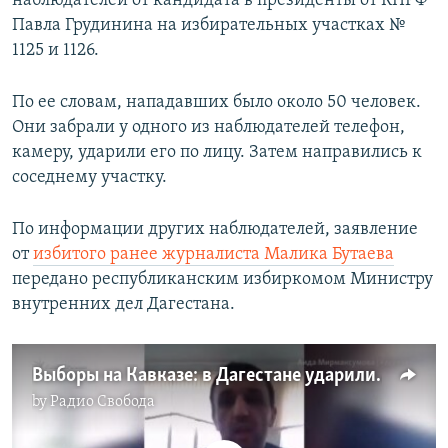
наблюдателей от кандидата в президенты от КПРФ
Павла Грудинина на избирательных участках №
1125 и 1126.
По ее словам, нападавших было около 50 человек.
Они забрали у одного из наблюдателей телефон,
камеру, ударили его по лицу. Затем направились к
соседнему участку.
По информации других наблюдателей, заявление
от
избитого ранее журналиста Малика Бутаева
передано республиканским избиркомом Министру
внутренних дел Дагестана.
Выборы на Кавказе: в Дагестане ударили члена УИКа, на Кубани заметили вброс
by
Радио Свобода