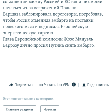
соглашении между Россией и ЕС так и не смогли
РАСПИСАНИЕ ВЕЩАНИЯ
начаться из-за возражений Польши.
ПОДПИШИТЕСЬ НА РАССЫЛКУ
Варшава заблокировала переговоры, потребовав,
чтобы Россия отменила эмбарго на поставки
польского мяса и подписала Европейскую
СОЦИАЛЬНЫЕ СЕТИ
энергетическую хартию.
Глава Европейской комиссии Жозе Мануэль
Баррозу лично просил Путина снять эмбарго.
Все сайты РСЕ/РС
Поделиться
Читать без VPN
Подпишитесь
Этот контент также в категориях
Главные разделы
Новости