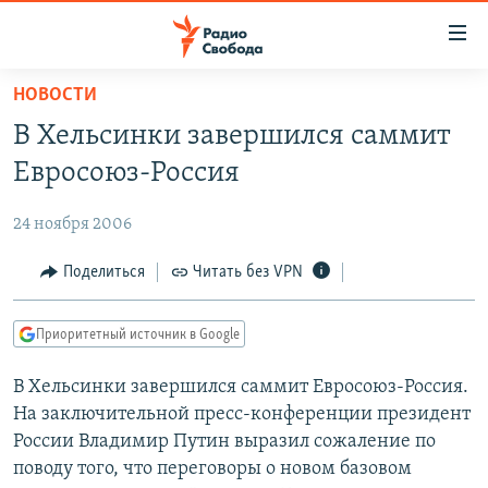
Ссылки
для
упрощенного
НОВОСТИ
ПРОГРАММЫ
доступа
В Хельсинки завершился саммит
ПОДКАСТЫ
Вернуться
Евросоюз-Россия
к
АВТОРСКИЕ ПРОЕКТЫ
основному
24 ноября 2006
ЦИТАТЫ СВОБОДЫ
содержанию
Вернутся
МНЕНИЯ
Поделиться
Читать без VPN
к
КУЛЬТУРА
главной
Приоритетный источник в Google
навигации
IDEL.РЕАЛИИ
Вернутся
В Хельсинки завершился саммит Евросоюз-Россия.
КАВКАЗ.РЕАЛИИ
к
На заключительной пресс-конференции президент
СЕВЕР.РЕАЛИИ
поиску
России Владимир Путин выразил сожаление по
поводу того, что переговоры о новом базовом
СИБИРЬ.РЕАЛИИ