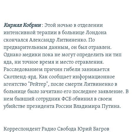
РАСПИСАНИЕ ВЕЩАНИЯ
ПОДПИШИТЕСЬ НА РАССЫЛКУ
Кирилл Кобрин
: Этой ночью в отделении
СОЦИАЛЬНЫЕ СЕТИ
интенсивной терапии в больнице Лондона
скончался Александр Литвиненко. По
предварительным данным, он был отравлен.
Однако медики пока не могут определить ни тип
яда, ни точное время и место отравления.
Расследованием причин гибели занимается
Все сайты РСЕ/РС
Скотленд-ярд. Как сообщает информационное
агентство "Рейтер", после смерти Литвиненко в
больнице было зачитано его последнее заявление. В
нем бывший сотрудник ФСБ обвинил в своем
убийстве президента России Владимира Путина.
Корреспондент Радио Свобода Юрий Багров