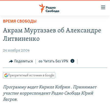
Ссылки
для
упрощенного
ВРЕМЯ СВОБОДЫ
ПРОГРАММЫ
доступа
Акрам Муртазаев об Александре
ПОДКАСТЫ
Вернуться
Литвиненко
к
АВТОРСКИЕ ПРОЕКТЫ
основному
24 ноября 2006
ЦИТАТЫ СВОБОДЫ
содержанию
Вернутся
МНЕНИЯ
Поделиться
Читать без VPN
к
КУЛЬТУРА
главной
Приоритетный источник в Google
навигации
IDEL.РЕАЛИИ
Вернутся
Программу ведет
Кирилл Кобрин
. Принимает
КАВКАЗ.РЕАЛИИ
к
участие корреспондент Радио Свобода Юрий
СЕВЕР.РЕАЛИИ
поиску
Багров.
СИБИРЬ.РЕАЛИИ