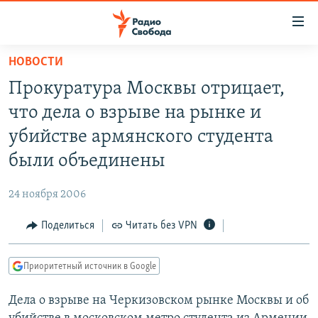
Ссылки
для
упрощенного
НОВОСТИ
ПРОГРАММЫ
доступа
Прокуратура Москвы отрицает,
ПОДКАСТЫ
Вернуться
что дела о взрыве на рынке и
к
АВТОРСКИЕ ПРОЕКТЫ
убийстве армянского студента
основному
ЦИТАТЫ СВОБОДЫ
содержанию
были объединены
Вернутся
МНЕНИЯ
к
24 ноября 2006
КУЛЬТУРА
главной
Поделиться
Читать без VPN
навигации
IDEL.РЕАЛИИ
Вернутся
КАВКАЗ.РЕАЛИИ
к
Приоритетный источник в Google
СЕВЕР.РЕАЛИИ
поиску
Дела о взрыве на Черкизовском рынке Москвы и об
СИБИРЬ.РЕАЛИИ