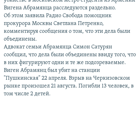
убийстве в московском метро студента из Армении
РАСПИСАНИЕ ВЕЩАНИЯ
Вигена Абрамянца расследуются раздельно.
Об этом заявила Радио Свобода помощник
ПОДПИШИТЕСЬ НА РАССЫЛКУ
прокурора Москвы Светлана Петренко,
комментируя сообщения о том, что эти дела были
СОЦИАЛЬНЫЕ СЕТИ
объединены.
Адвокат семьи Абрамянца Симон Сатурян
сообщил, что дела были объединены ввиду того, что
в них фигурируют одни и те же подозреваемые.
Виген Абрамянц был убит на станции
Все сайты РСЕ/РС
"Пушкинская" 22 апреля. Взрыв на Черкизовском
рынке произошел 21 августа. Погибли 13 человек, в
том числе 2 детей.