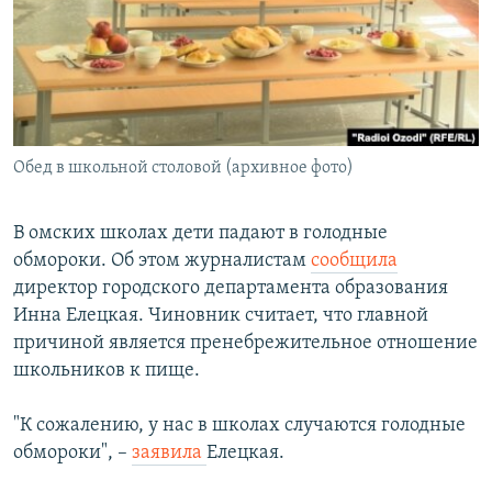
РАСПИСАНИЕ ВЕЩАНИЯ
ПОДПИШИТЕСЬ НА РАССЫЛКУ
СОЦИАЛЬНЫЕ СЕТИ
Обед в школьной столовой (архивное фото)
В омских школах дети падают в голодные
обмороки. Об этом журналистам
сообщила
Все сайты РСЕ/РС
директор городского департамента образования
Инна Елецкая. Чиновник считает, что главной
причиной является пренебрежительное отношение
школьников к пище.
"К сожалению, у нас в школах случаются голодные
обмороки", –
заявила
Елецкая.