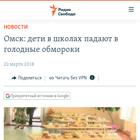
Ссылки
для
упрощенного
НОВОСТИ
ПРОГРАММЫ
доступа
Омск: дети в школах падают в
ПОДКАСТЫ
Вернуться
голодные обмороки
к
АВТОРСКИЕ ПРОЕКТЫ
основному
22 марта 2018
ЦИТАТЫ СВОБОДЫ
содержанию
Вернутся
МНЕНИЯ
Поделиться
Читать без VPN
к
КУЛЬТУРА
главной
Приоритетный источник в Google
навигации
IDEL.РЕАЛИИ
Вернутся
КАВКАЗ.РЕАЛИИ
к
СЕВЕР.РЕАЛИИ
поиску
СИБИРЬ.РЕАЛИИ