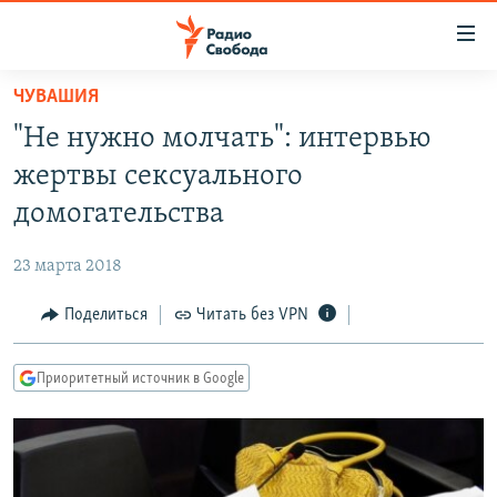
Ссылки
для
упрощенного
ЧУВАШИЯ
ПРОГРАММЫ
доступа
"Не нужно молчать": интервью
ПОДКАСТЫ
Вернуться
жертвы сексуального
к
АВТОРСКИЕ ПРОЕКТЫ
домогательства
основному
ЦИТАТЫ СВОБОДЫ
содержанию
23 марта 2018
Вернутся
МНЕНИЯ
к
Поделиться
Читать без VPN
КУЛЬТУРА
главной
навигации
IDEL.РЕАЛИИ
Приоритетный источник в Google
Вернутся
КАВКАЗ.РЕАЛИИ
к
СЕВЕР.РЕАЛИИ
поиску
СИБИРЬ.РЕАЛИИ