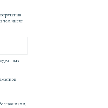
потратят на
в том числе
 отдельных
юджетной
болеваниями,