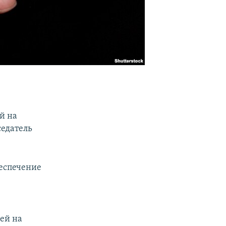
й на
едатель
еспечение
лей на