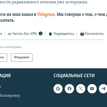
ности радикального лечения уже исчерпаны.
сь на наш канал в
Telegram
. Мы говорим о том, о чем
олчать.
ся
Читать без VPN
Подпишитесь
Распечатать
е в категориях
жье
Мордовия
АЦИЯ
СОЦИАЛЬНЫЕ СЕТИ
ь
 блокировку