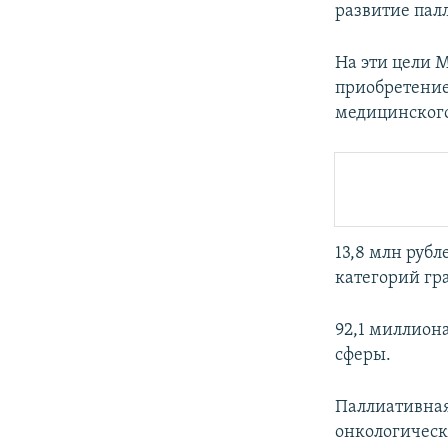
развитие па
На эти цели М
приобретение
медицинского
13,8 млн руб
категорий г
92,1 миллион
сферы.
Паллиативная
онкологичес