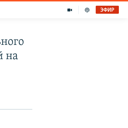
ЭФИР
ьного
й на