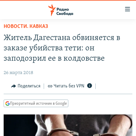
Ссылки
для
упрощенного
НОВОСТИ. КАВКАЗ
ПРОГРАММЫ
доступа
Житель Дагестана обвиняется в
ПОДКАСТЫ
Вернуться
заказе убийства тети: он
к
АВТОРСКИЕ ПРОЕКТЫ
заподозрил ее в колдовстве
основному
ЦИТАТЫ СВОБОДЫ
содержанию
26 марта 2018
Вернутся
МНЕНИЯ
к
Поделиться
Читать без VPN
КУЛЬТУРА
главной
навигации
IDEL.РЕАЛИИ
Приоритетный источник в Google
Вернутся
КАВКАЗ.РЕАЛИИ
к
СЕВЕР.РЕАЛИИ
поиску
СИБИРЬ.РЕАЛИИ