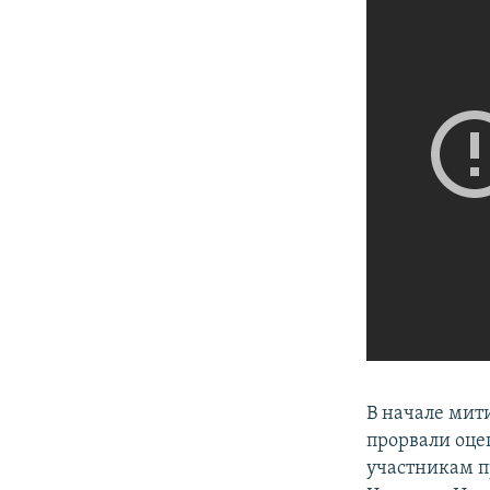
В начале мит
прорвали оце
участникам п