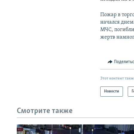
Пожар в торг
начался днем
МЧС, погибли
жертв намног
Поделить
Этот контент такж
Новости
Г
Смотрите также