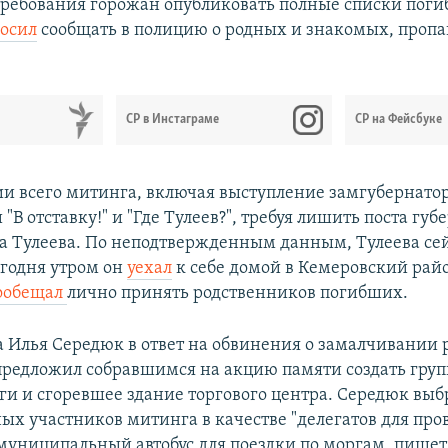
требования горожан опубликовать полные списки пог
осил
сообщать в полицию о родных и знакомых, проп
СР в Инстаграме
СР на Фейсбуке
и всего митинга, включая выступление замгубернато
"В отставку!" и "Где Тулеев?", требуя лишить поста губ
а Тулеева. По неподтвержденным данным, Тулеева сей
егодня утром он
уехал
к себе домой в Кемеровский рай
ообещал
лично принять родственников погибших.
 Илья Середюк в ответ на обвинения о замалчивании 
предложил собравшимся на акцию памяти создать групп
ги и сгоревшее здание торгового центра. Середюк выб
ых участников митинга в качестве "делегатов для про
 муниципальный автобус для поездки по моргам, пишет