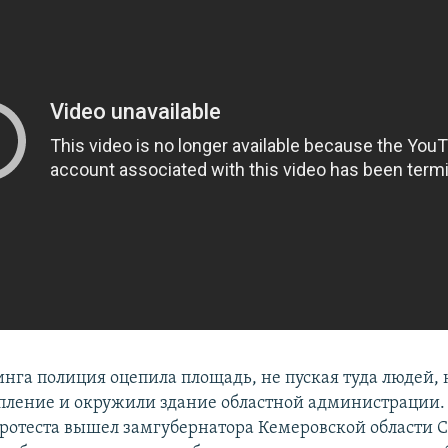
инга полиция оцепила площадь, не пуская туда людей,
пление и окружили здание областной администрации.
ротеста вышел замгубернатора Кемеровской области 