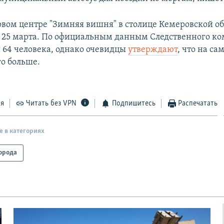
овом центре "Зимняя вишня" в столице Кемеровской о
 25 марта. По официальным данным Следственного ко
 64 человека, однако очевидцы
утверждают
, что на са
о больше.
ся
Читать без VPN
Подпишитесь
Распечатать
е в категориях
орода