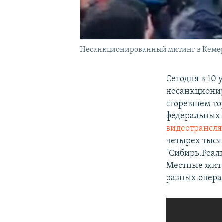
Несанкционированный митинг в Кемер
Сегодня в 10 
несанкциони
сгоревшем то
федеральных С
видеотрансл
четырех тыся
"Сибирь.Реал
Местные жите
разных опера