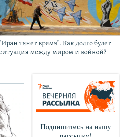
"Иран тянет время". Как долго будет
ситуация между миром и войной?