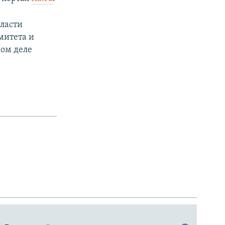
бласти
митета и
мом деле