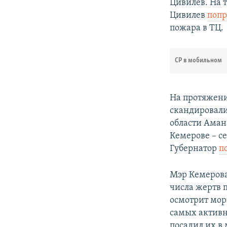
Цивилев. На 
Цивилев
попр
пожара в ТЦ.
СР в мобильном
На протяжени
скандировали 
области Аман
Кемерове – с
Губернатор
п
Мэр Кемерова
числа жертв 
осмотрит мор
самых активн
посадил их в