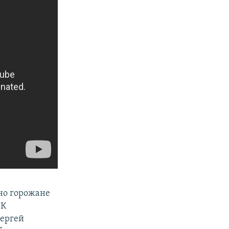
 но горожане
 К
Сергей