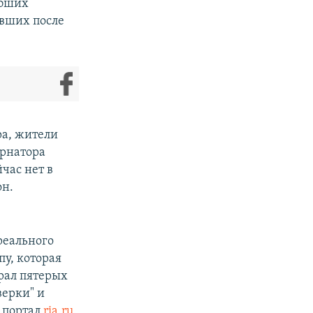
ибших
авших после
ра, жители
ернатора
час нет в
он.
реального
у, которая
рал пятерых
верки" и
 портал
ria.ru
.