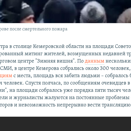
ове после смертельного пожара
утра в столице Кемеровской области на площади Совет
рованный митинг жителей, возмущенных недавней тр
рговом центре "Зимняя вишня". По
данным
нескольки
МИ, в центре Кемерова собрались около 300 человек, 
яциям
с места, площадь вся забита людьми – собралось
ч человек. Спустя полчаса, по сообщениям очевидцев 
ии", на площади собралось уже порядка пяти тысяч чел
ли и журналисты жалуются на постоянные проблемы с
торов и невозможность непрерывно вести трансляцию