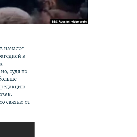
ов начался
агедией в
х
но, судя по
 больше
в редакцию
овек.
о связью от
.