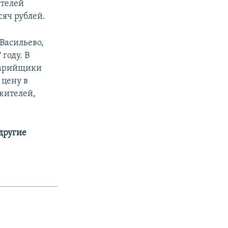
ителей
сяч рублей.
Васильево,
году. В
аварийщики
 цену в
жителей,
 другие