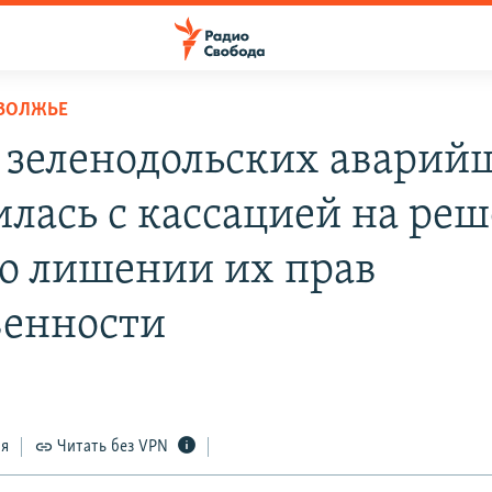
ОВОЛЖЬЕ
 зеленодольских аварий
илась с кассацией на ре
 о лишении их прав
венности
ся
Читать без VPN