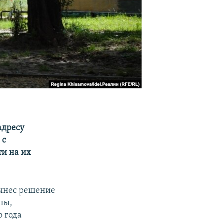
адресу
 с
и на их
вынес решение
ны,
 года