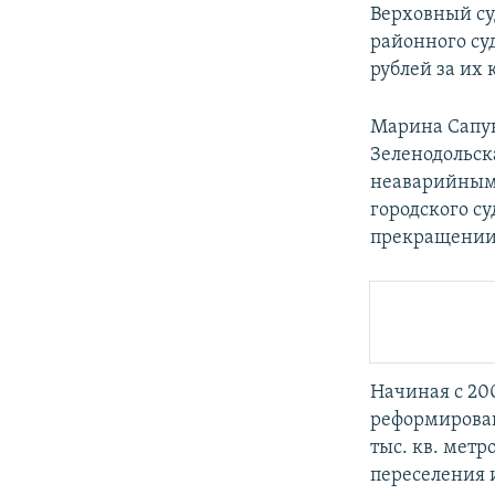
Верховный су
районного су
рублей за их 
Марина Сапун
Зеленодольск
неаварийными
городского с
прекращении 
Начиная с 20
реформирова
тыс. кв. метр
переселения 