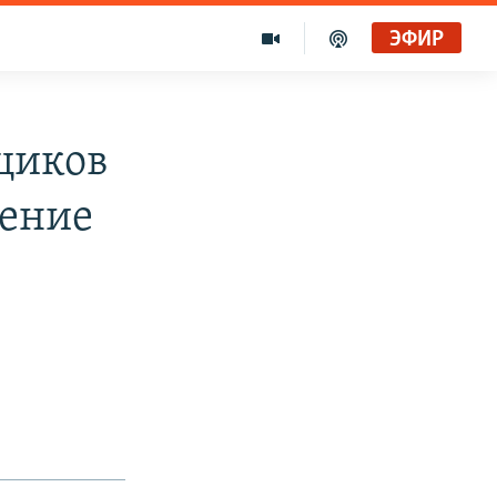
ЭФИР
щиков
шение