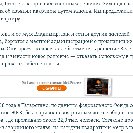
д Татарстана признал законным решение Зеленодольс
да об изъятии квартиры путем выкупа. Им предложили
квартиру.
ова и ее муж Владимир, как и сотни других жителей
а, борются с местной администрацией о признании их
. Они просят в своей жалобе отменить решение Зеле
уда и вынести новое решение — отказать исполкому в 
права их собственности.
Мобильное приложение Idel.Реалии
СКАЧАЙТЕ!
08 года в Татарстане, по данным федерального Фонда 
нию ЖКХ, было признано аварийным жилье общей пло
ов, где проживало около 22,3 тыс. человек. Согласно п
из аварийного жилья, на каждый квадратный метр вл