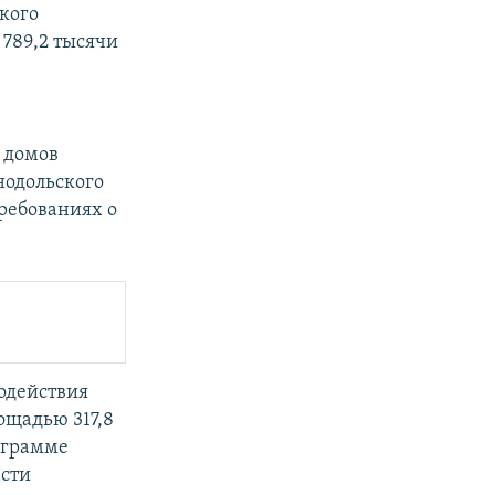
кого
 789,2 тысячи
 домов
нодольского
требованиях о
содействия
щадью 317,8
рограмме
асти