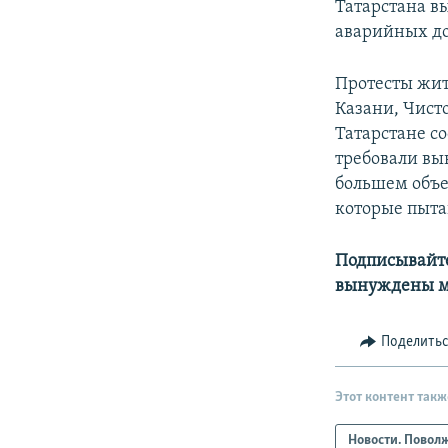
Татарстана в
аварийных до
Протесты жит
Казани, Чисто
Татарстане с
требовали вы
большем объе
которые пыта
Подписывайте
вынуждены м
Поделить
Этот контент такж
Новости. Повол