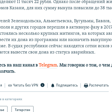
ыделяют 11 тысяч 22 рубля. Однако после обращений ж
мов Казани, для них сумму выкупа повысили до 38 ты
елей Зеленодольска, Альметьевска, Бугульмы, Бавлов, 
поля и других городов перешли в активную фазу в 2017 
остоялись несколько крупных митингов, на которых 
вести их дома из программы или назначить выкупную
ме. В судах республики сейчас находятся сотни исков 
ются вывести свои дома из статуса аварийных.
сь на наш канал в
Telegram
. Мы говорим о том, о чем
олчать.
ся
Читать без VPN
Подпишитесь
Распечатать
е в категориях
жье
Татарстан