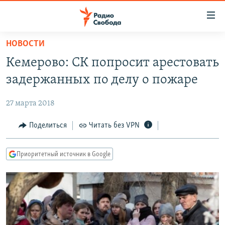
Ссылки
для
упрощенного
НОВОСТИ
ПРОГРАММЫ
доступа
Кемерово: СК попросит арестовать
ПОДКАСТЫ
Вернуться
задержанных по делу о пожаре
к
АВТОРСКИЕ ПРОЕКТЫ
основному
27 марта 2018
ЦИТАТЫ СВОБОДЫ
содержанию
Вернутся
МНЕНИЯ
Поделиться
Читать без VPN
к
КУЛЬТУРА
главной
Приоритетный источник в Google
навигации
IDEL.РЕАЛИИ
Вернутся
КАВКАЗ.РЕАЛИИ
к
СЕВЕР.РЕАЛИИ
поиску
СИБИРЬ.РЕАЛИИ