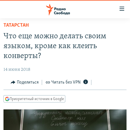
Ссылки
для
упрощенного
ТАТАРСТАН
ПРОГРАММЫ
доступа
Что еще можно делать своим
ПОДКАСТЫ
Вернуться
языком, кроме как клеить
к
АВТОРСКИЕ ПРОЕКТЫ
конверты?
основному
ЦИТАТЫ СВОБОДЫ
содержанию
14 июня 2018
Вернутся
МНЕНИЯ
к
Поделиться
Читать без VPN
КУЛЬТУРА
главной
навигации
IDEL.РЕАЛИИ
Приоритетный источник в Google
Вернутся
КАВКАЗ.РЕАЛИИ
к
СЕВЕР.РЕАЛИИ
поиску
СИБИРЬ.РЕАЛИИ