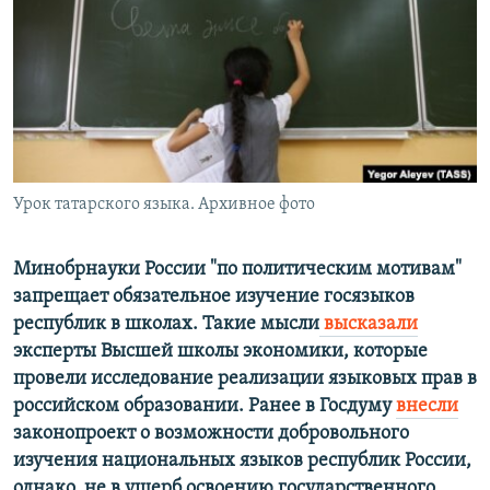
РАСПИСАНИЕ ВЕЩАНИЯ
ПОДПИШИТЕСЬ НА РАССЫЛКУ
СОЦИАЛЬНЫЕ СЕТИ
Урок татарского языка. Архивное фото
Все сайты РСЕ/РС
Минобрнауки России "по политическим мотивам"
запрещает обязательное изучение госязыков
республик в школах. Такие мысли
высказали
эксперты Высшей школы экономики, которые
провели исследование реализации языковых прав в
российском образовании.
​
Ранее
в Госдуму
внесли
законопроект о возможности добровольного
изучения национальных языков республик России,
однако, не в ущерб освоению государственного