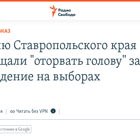
ВКАЗ
ю Ставропольского края
али "оторвать голову" з
дение на выборах
ся
Читать без VPN
сточник в Google