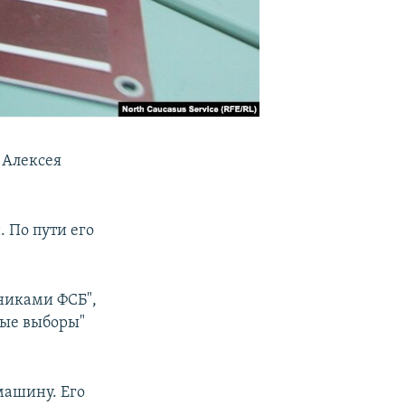
 Алексея
 По пути его
никами ФСБ",
ные выборы"
машину. Его