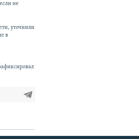
 если не
ети, уточнили
ие в
л
 зафиксировал