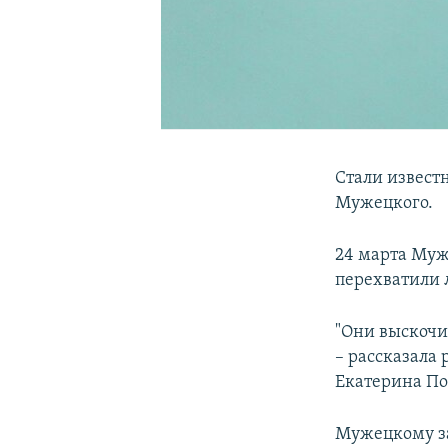
Стали извест
Мужецкого.
24 марта Муж
перехватили 
"Они выскочи
– рассказала
Екатерина П
Мужецкому за