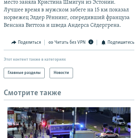
место заняла Кристина Шмигун из Эстонии.
РАСПИСАНИЕ ВЕЩАНИЯ
Лучшее время в мужском забеге на 15 км показал
ПОДПИШИТЕСЬ НА РАССЫЛКУ
норвежец Элдер Рённинг, опередивший француза
Венсана Виттоза и шведа Андерса Сёдергрена.
СОЦИАЛЬНЫЕ СЕТИ
Поделиться
Читать без VPN
Подпишитесь
Этот контент также в категориях
Главные разделы
Новости
Все сайты РСЕ/РС
Смотрите также